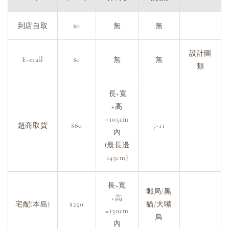
到店自取
$0
無
無
設計圖
E-mail
$0
無
無
類
長+寬
+高
=105cm
超商取貨
$60
7-11
內
(最長邊
<45cm)
長+寬
郵局/黑
+高
宅配(本島)
$250
貓/大嘴
=150cm
鳥
內