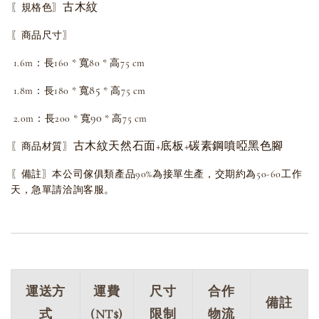
古木紋
〖規格色〗
〖商品尺寸〗
1.6m：長160 * 寬80 * 高75 cm
85
1.8m：
長180 * 寬
* 高75 cm
90
2.0m：
長200 * 寬
* 高75 cm
古木紋天然石面+底板+碳素鋼噴啞黑色腳
〖商品材質〗
〖備註〗
本公司傢俱類產品90%為接單生產，交期約為50-60工作
天，急單請洽詢客服。
運送方
運費
尺寸
合作
備註
式
(NT$)
限制
物流