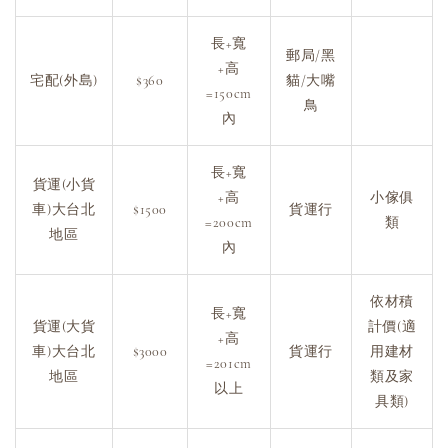
長+寬
郵局/黑
+高
宅配(外島)
$360
貓/大嘴
=150cm
鳥
內
長+寬
貨運(小貨
+高
小傢俱
車)大台北
$1500
貨運行
=200cm
類
地區
內
依材積
長+寬
貨運(大貨
計價(適
+高
車)大台北
$3000
貨運行
用建材
=201cm
地區
類及家
以上
具類)