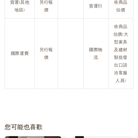
貨運(其他
另行報
依商品
貨運行
地區)
價
估價
依商品
估價(大
型家具
另行報
國際物
及建材
國際運費
價
流
類批發
出口請
洽客服
人員)
您可能也喜歡