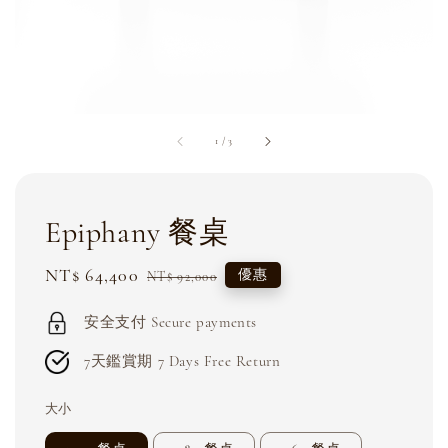
1
/
3
Epiphany 餐桌
Sale
NT$ 64,400
Regular
優惠
NT$ 92,000
price
price
安全支付 Secure payments
7天鑑賞期 7 Days Free Return
大小