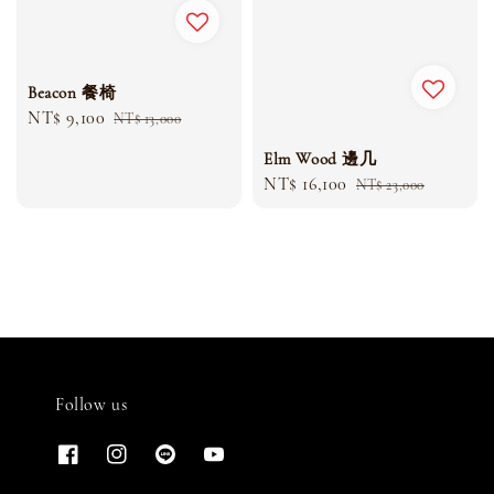
Beacon 餐椅
Sale
NT$ 9,100
Regular
NT$ 13,000
price
price
Elm Wood 邊几
Sale
NT$ 16,100
Regular
NT$ 23,000
price
price
Follow us