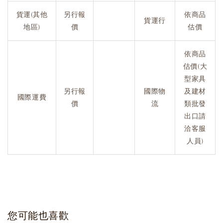
貨運(其他
另行報
依商品
貨運行
地區)
價
估價
依商品
估價(大
型家具
另行報
國際物
及建材
國際運費
價
流
類批發
出口請
洽客服
人員)
您可能也喜歡