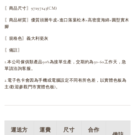
〖商品尺寸〗97x97x43(CM)
〖商品材質〗優質頭層牛皮+進口落葉松木+高密度海綿+圓型實木
腳
〖規格色〗義大利瓷灰
〖備註〗
1.本公司傢俱類產品90%為接單生產，交期約為50-60工作天，急
單請洽詢客服。
2.電子色卡會因為手機或電腦設定不同有所色差，以實體色板為
主(歡迎參觀門市實體色板)。
運送方
運費
尺寸
合作
備註