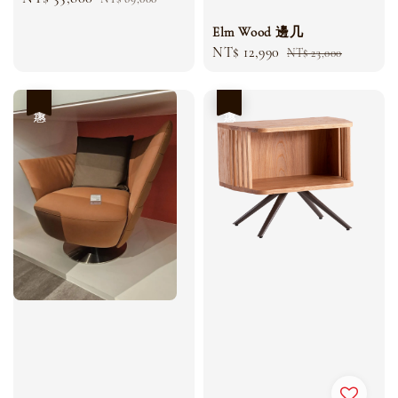
price
price
Elm Wood 邊几
Sale
NT$ 12,990
Regular
NT$ 23,000
price
price
優惠
優惠