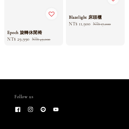
Blazelight 床頭櫃
Sale
NT$ 11,900
Regular
NT$ 17,000
price
price
Epoch 旋轉休閒椅
Sale
NT$ 29,990
Regular
NT$ 49,000
price
price
Follow us