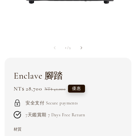
1
/
5
Enclave 腳踏
Sale
NT$ 28,700
Regular
優惠
NT$ 41,000
price
price
安全支付 Secure payments
7天鑑賞期 7 Days Free Return
材質