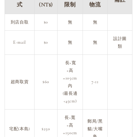
式
(NT$)
限制
物流
到店自取
$0
無
無
設計圖
E-mail
$0
無
無
類
長+寬
+高
=105cm
超商取貨
$60
7-11
內
(最長邊
<45cm)
長+寬
郵局/黑
+高
宅配(本島)
$250
貓/大嘴
=150cm
鳥