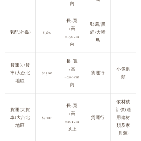
內
長+寬
郵局/黑
+高
宅配(外島)
$360
貓/大嘴
=150cm
鳥
內
長+寬
貨運(小貨
+高
小傢俱
車)大台北
$1500
貨運行
=200cm
類
地區
內
依材積
長+寬
貨運(大貨
計價(適
+高
車)大台北
$3000
貨運行
用建材
=201cm
地區
類及家
以上
具類)