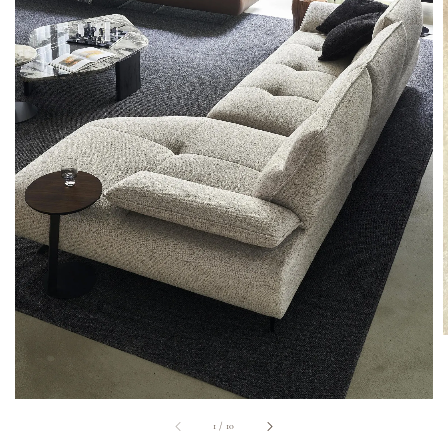
1
/
10