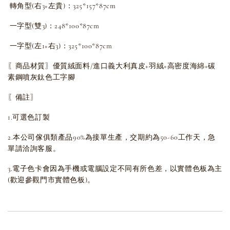
轉角型(右3+左貴)：
325*157*87cm
一字型(雙3)：
248*100*87cm
一字型(左1+右3)：
325*100*87cm
〖商品材質〗
優質絨面料/進口義大利真皮+羽絨+高密度海綿+碳
素鋼噴灰鈦色工字腳
〖備註〗
1.可選色訂製
2.本公司傢俱類產品90%為接單生產，交期約為50-60工作天，急
單請洽詢客服。
3.電子色卡會因為手機或電腦設定不同有所色差，以實體色板為主
(歡迎參觀門市實體色板)。