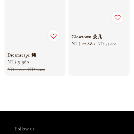
Glowtown 茶几
Sale
NT$ 22,880
Regular
NT$ 45,000
price
price
Dreamscape 凳
Sale
NT$ 5,980
Regular
price
price
NT$ 9,000
-
NT$ 9,200
Follow us