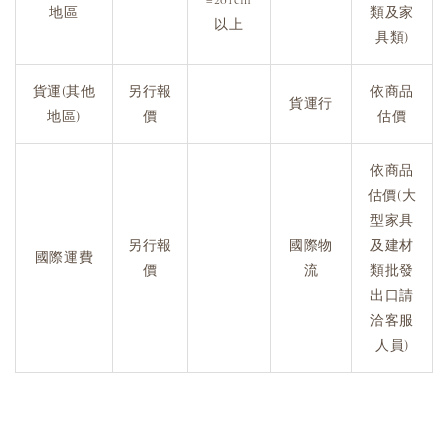
地區
類及家
以上
具類)
貨運(其他
另行報
依商品
貨運行
地區)
價
估價
依商品
估價(大
型家具
另行報
國際物
及建材
國際運費
價
流
類批發
出口請
洽客服
人員)