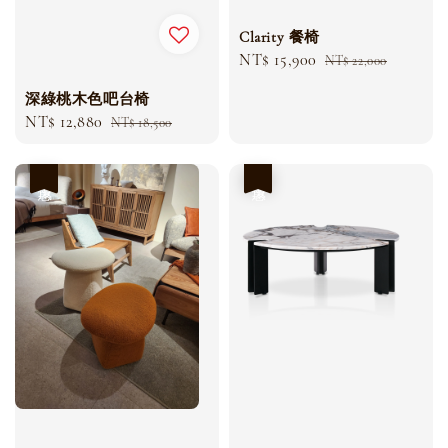
Clarity 餐椅
Sale
NT$ 15,900
Regular
NT$ 22,000
price
price
深綠桃木色吧台椅
Sale
NT$ 12,880
Regular
NT$ 18,500
price
price
優惠
優惠