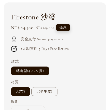
Firestone 沙發
Sale
NT$ 54,500
Regular
優惠
NT$ 109,000
price
price
安全支付 Secure payments
7天鑑賞期 7 Days Free Return
款式
轉角型(右3+左貴)
材質
A(布)
B(半牛皮)
數量