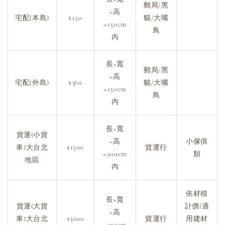
郵局/黑
+高
宅配(本島)
$250
貓/大嘴
=150cm
鳥
內
長+寬
郵局/黑
+高
宅配(外島)
$360
貓/大嘴
=150cm
鳥
內
長+寬
貨運(小貨
+高
小傢俱
車)大台北
$1500
貨運行
=200cm
類
地區
內
依材積
長+寬
貨運(大貨
計價(適
+高
車)大台北
$3000
貨運行
用建材
=201cm