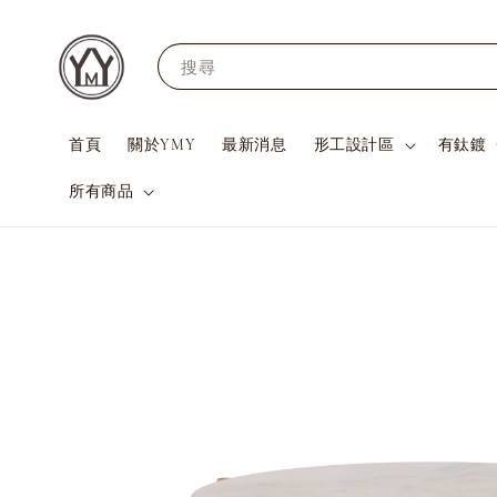
搜尋
首頁
關於YMY
最新消息
形工設計區
有鈦鍍
所有商品