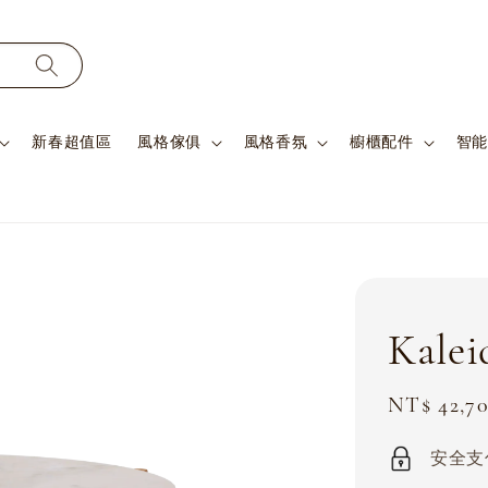
新春超值區
風格傢俱
風格香氛
櫥櫃配件
智能
Kale
Sale
NT$ 42,7
price
安全支付 