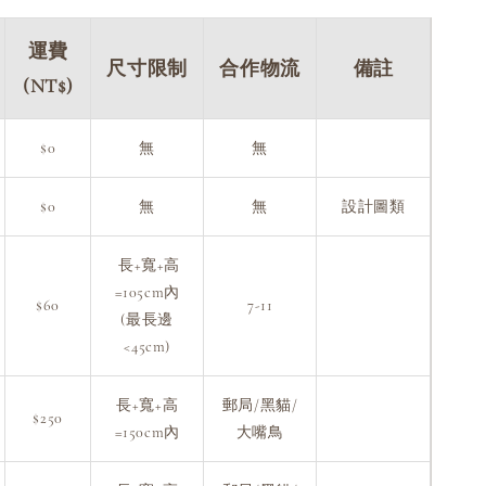
運費
尺寸限制
合作物流
備註
(NT$)
$0
無
無
$0
無
無
設計圖類
長+寬+高
=105cm內
$60
7-11
(最長邊
<45cm)
長+寬+高
郵局/黑貓/
$250
=150cm內
大嘴鳥