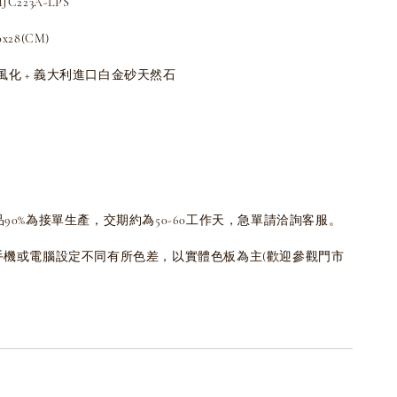
223A-LPS
28(CM)
化 + 義大利進口白金砂天然石
品90%為接單生產，交期約為50-60工作天，急單請洽詢客服。
為手機或電腦設定不同有所色差，以實體色板為主(歡迎參觀門市