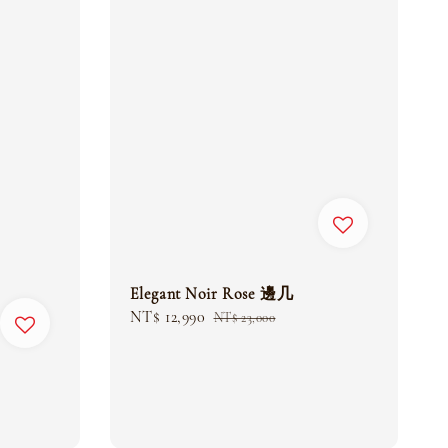
Elegant Noir Rose 邊几
Sale
NT$ 12,990
Regular
NT$ 23,000
price
price