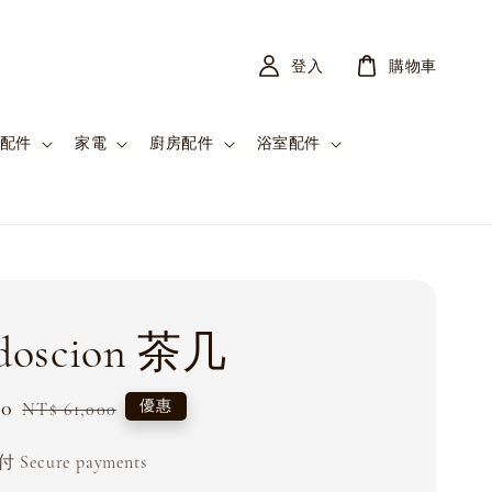
登入
購物車
配件
家電
廚房配件
浴室配件
idoscion 茶几
00
Regular
優惠
NT$ 61,000
price
Secure payments