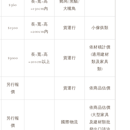
長+寬+高
郵局/黑貓/
$360
=150cm內
大嘴鳥
長+寬+高
$1500
貨運行
小傢俱類
=200cm內
依材積計價
長+寬+高
(適用建材
$3000
貨運行
=201cm以上
類及家具
類)
另行報
貨運行
依商品估價
價
依商品估價
(大型家具
另行報
國際物流
及建材類批
價
發出口請洽