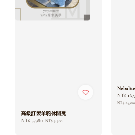
Nebuli
Sale
NT$ 16,
price
NT$ 24,00
高級訂製羊駝休閒凳
Sale
NT$ 5,980
Regular
NT$ 9,900
price
price