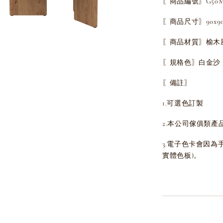
〖商品編號〗G50MJC
〖商品尺寸〗90x90x
〖商品材質〗榆木風
〖規格色〗白金沙
〖備註〗
1.可選色訂製
2.本公司傢俱類產
3.電子色卡會因
實體色板)。