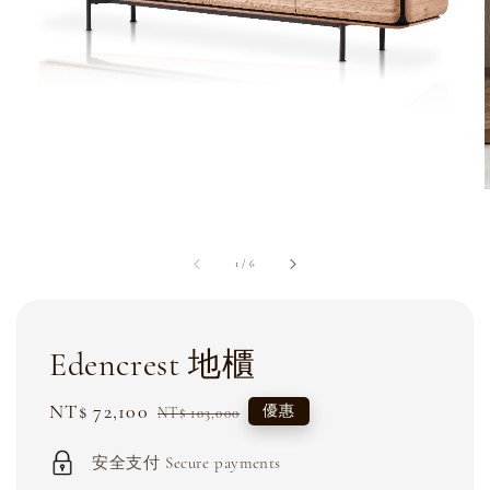
1
/
6
Edencrest 地櫃
Sale
NT$ 72,100
Regular
優惠
NT$ 103,000
price
price
安全支付 Secure payments