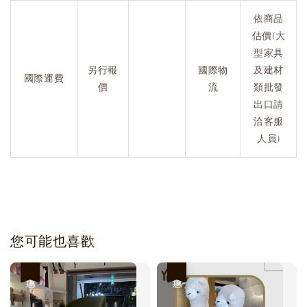
依商品
估價(大
型家具
另行報
國際物
及建材
國際運費
價
流
類批發
出口請
洽客服
人員)
您可能也喜歡
優惠
優惠