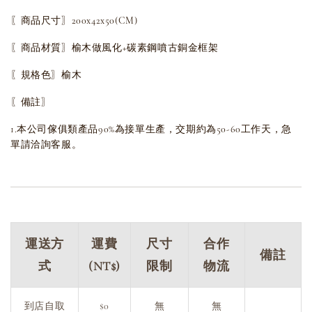
〖商品尺寸〗200x42x50(CM)
〖商品材質〗榆木做風化+碳素鋼噴古銅金框架
〖規格色〗榆木
〖備註〗
1.本公司傢俱類產品90%為接單生產，交期約為50-60工作天，急
單請洽詢客服。
運送方
運費
尺寸
合作
備註
式
(NT$)
限制
物流
到店自取
$0
無
無