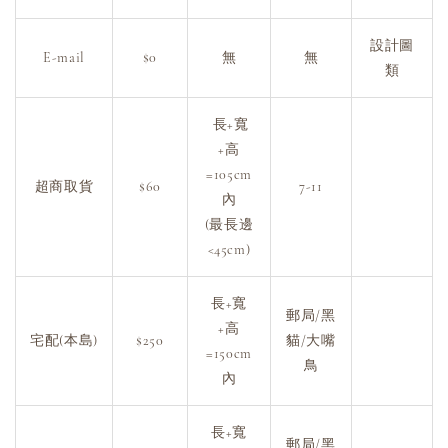
設計圖
E-mail
$0
無
無
類
長+寬
+高
=105cm
超商取貨
$60
7-11
內
(最長邊
<45cm)
長+寬
郵局/黑
+高
宅配(本島)
$250
貓/大嘴
=150cm
鳥
內
長+寬
郵局/黑