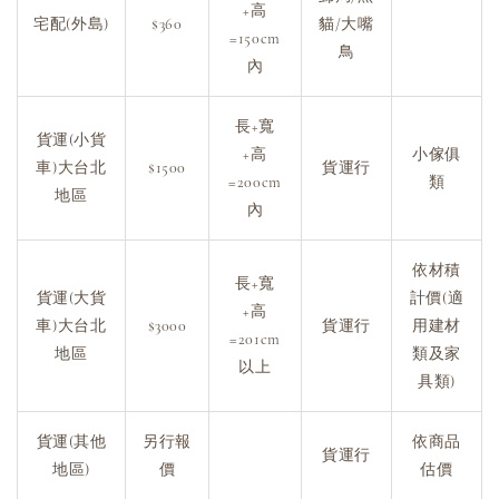
+高
宅配(外島)
$360
貓/大嘴
=150cm
鳥
內
長+寬
貨運(小貨
+高
小傢俱
車)大台北
$1500
貨運行
=200cm
類
地區
內
依材積
長+寬
貨運(大貨
計價(適
+高
車)大台北
$3000
貨運行
用建材
=201cm
地區
類及家
以上
具類)
貨運(其他
另行報
依商品
貨運行
地區)
價
估價