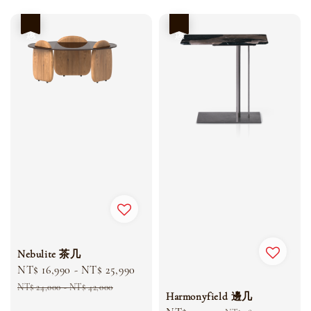
price
price
優惠
優惠
Nebulite 茶几
Sale
NT$ 16,990
-
NT$ 25,990
Regular
price
price
NT$ 24,000
-
NT$ 42,000
Harmonyfield 邊几