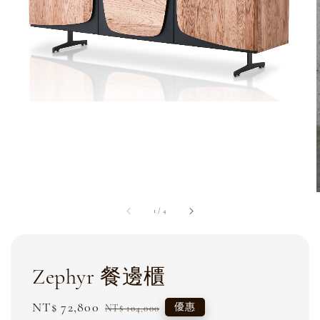
1
/
4
Zephyr 餐邊櫃
Sale
NT$ 72,800
Regular
優惠
NT$ 104,000