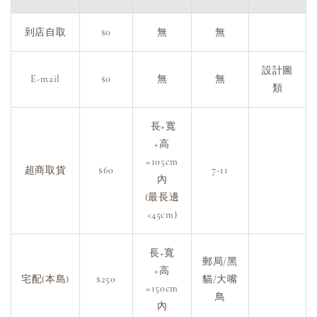
到店自取
$0
無
無
設計圖
E-mail
$0
無
無
類
長+寬
+高
=105cm
超商取貨
$60
7-11
內
(最長邊
<45cm)
長+寬
郵局/黑
+高
宅配(本島)
$250
貓/大嘴
=150cm
鳥
內