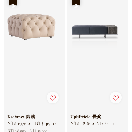
Radiance 腳踏
Upliftfield 長凳
Sale
NT$ 19,900
-
NT$ 36,400
Regular
Sale
NT$ 38,800
Regular
NT$ 66,000
price
price
price
price
NT$ 38,000
-
NT$ 52,000