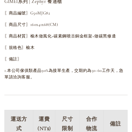
GIMEI系列 | Zephyr 餐邊櫃
〖商品編號〗G50MJG82
〖商品尺寸〗160x41x68(CM)
〖商品材質〗榆木做風化+碳素鋼噴古銅金框架+做碳黑修邊
〖規格色〗榆木
〖備註〗
1.本公司傢俱類產品90%為接單生產，交期約為50-60工作天，急
單請洽詢客服。
運送方
運費
尺寸
合作
備註
式
(NT$)
限制
物流