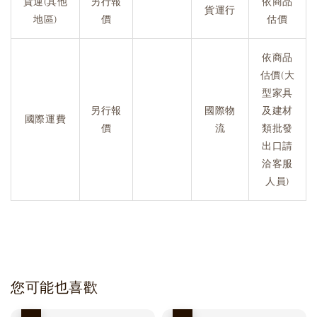
貨運(其他
另行報
依商品
貨運行
地區)
價
估價
依商品
估價(大
型家具
另行報
國際物
及建材
國際運費
價
流
類批發
出口請
洽客服
人員)
您可能也喜歡
優惠
優惠