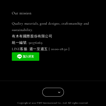
Our mission
Quality materials, good designs, craftsmanship and
sustainability.
有木有國際股份有限公司
統一編號: 90576069
LINE客服: 週一至週五 [ 10:00-18:30 ]
Copyright © 2022 YMY International Co., Ltd. All rights reserved.