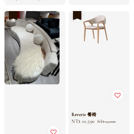
優惠
優惠
Reverie 餐椅
Sale
NT$ 10,590
Regular
NT$ 14,000
price
price