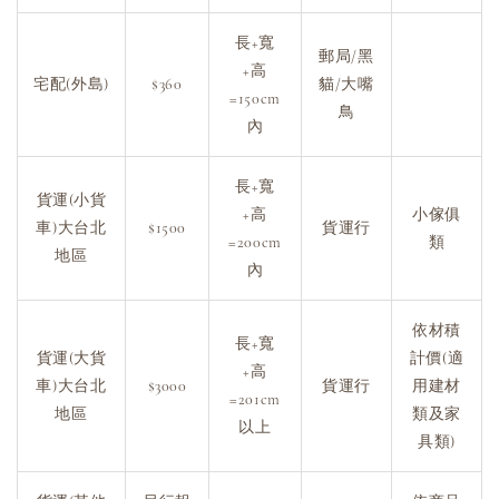
長+寬
郵局/黑
+高
宅配(外島)
$360
貓/大嘴
=150cm
鳥
內
長+寬
貨運(小貨
+高
小傢俱
車)大台北
$1500
貨運行
=200cm
類
地區
內
依材積
長+寬
貨運(大貨
計價(適
+高
車)大台北
$3000
貨運行
用建材
=201cm
地區
類及家
以上
具類)