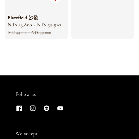
Blazefield 沙發
Sale
NT$ 23,800
-
NT$ 59,990
Regular
price
price
NT$ 44,000
-
NT$ 99,000
Follow us
We accept