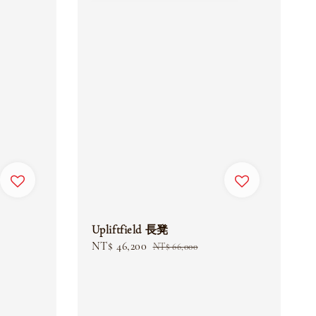
Upliftfield 長凳
Sale
NT$ 46,200
Regular
NT$ 66,000
price
price