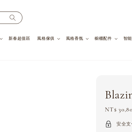
新春超值區
風格傢俱
風格香氛
櫥櫃配件
智能
Blaz
Sale
NT$ 30,8
price
安全支付 