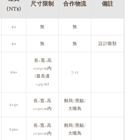
尺寸限制
合作物流
備註
(NT$)
$0
無
無
$0
無
無
設計圖類
長+寬+高
=105cm內
$60
7-11
(最長邊
<45cm)
長+寬+高
郵局/黑貓/
$250
=150cm內
大嘴鳥
長+寬+高
郵局/黑貓/
$360
=150cm內
大嘴鳥