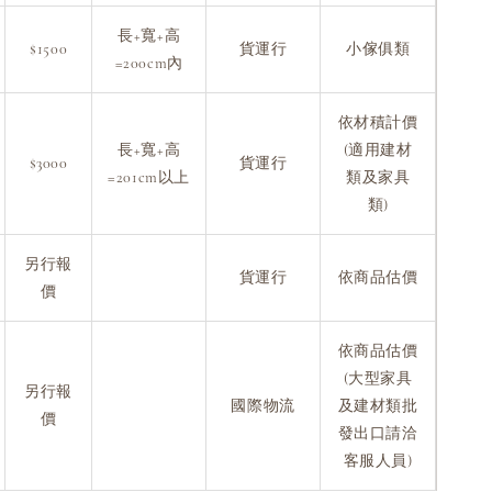
長+寬+高
$1500
貨運行
小傢俱類
=200cm內
依材積計價
長+寬+高
(適用建材
$3000
貨運行
=201cm以上
類及家具
類)
另行報
貨運行
依商品估價
價
依商品估價
(大型家具
另行報
國際物流
及建材類批
價
發出口請洽
客服人員)