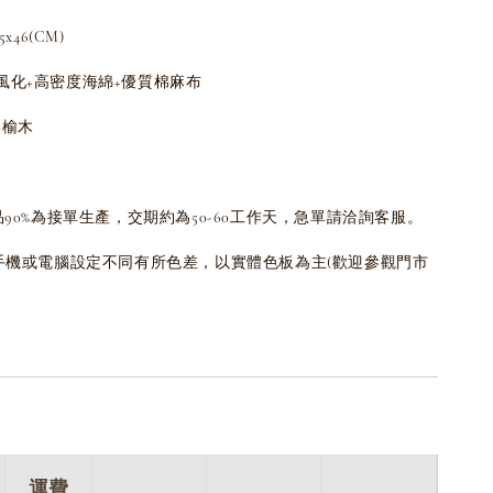
x46(CM)
風化+高密度海綿+優質棉麻布
+榆木
品90%為接單生產，交期約為50-60工作天，急單請洽詢客服。
為手機或電腦設定不同有所色差，以實體色板為主(歡迎參觀門市
運費