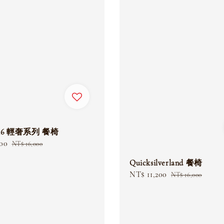
136 輕奢系列 餐椅
200
Regular
NT$ 16,000
price
Quicksilverland 餐椅
Sale
NT$ 11,200
Regular
NT$ 16,000
price
price