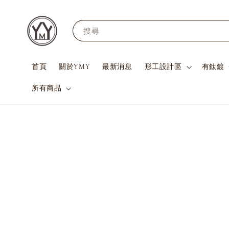
搜尋
首頁
關於YMY
最新消息
形工設計區
有鈦鍍
所有商品