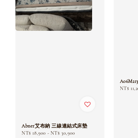
A06M2
Sale
NT$ 11,
price
Abner艾布納 三線連結式床墊
Sale
NT$ 18,900
-
NT$ 30,900
Regular