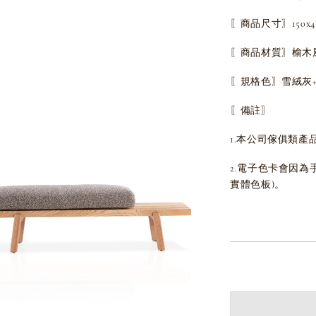
〖商品尺寸〗150x45
〖商品材質〗榆木
〖規格色〗雪絨灰
〖備註〗
1.本公司傢俱類產
2.電子色卡會因
實體色板)。