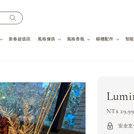
新春超值區
風格傢俱
風格香氛
櫥櫃配件
智能
Lum
Sale
NT$ 29,9
price
安全支付 