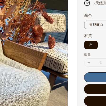
7天鑑賞期
顏色
雪尼爾白
材質
布
數量