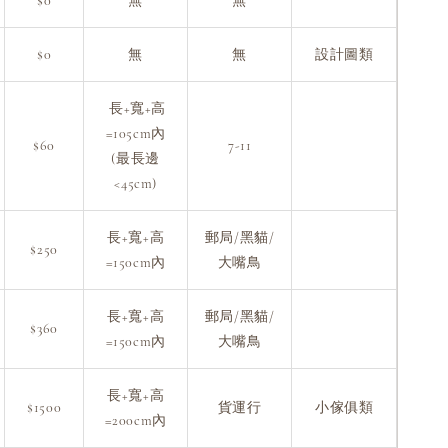
$0
無
無
$0
無
無
設計圖類
長+寬+高
=105cm內
$60
7-11
(最長邊
<45cm)
長+寬+高
郵局/黑貓/
$250
=150cm內
大嘴鳥
長+寬+高
郵局/黑貓/
$360
=150cm內
大嘴鳥
長+寬+高
$1500
貨運行
小傢俱類
=200cm內