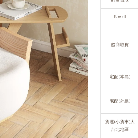
到店自取
E-mail
超商取貨
宅配(本島)
宅配(外島)
貨運(小貨車)大
台北地區