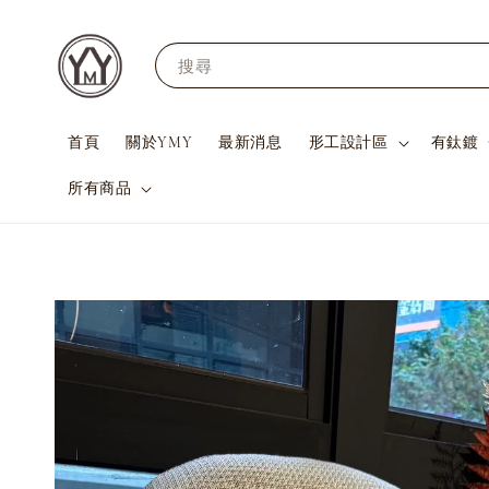
搜尋
首頁
關於YMY
最新消息
形工設計區
有鈦鍍
所有商品