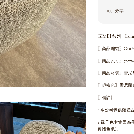
分享
GIMEI系列 | Lu
〖商品編號〗G50MJ
〖商品尺寸〗78x78x
〖商品材質〗雪尼
〖規格色〗雪尼爾
〖備註〗
1.本公司傢俱類產
2.電子色卡會因
實體色板)。