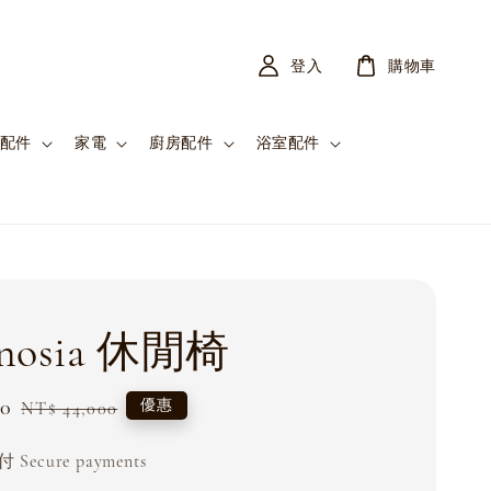
登入
購物車
配件
家電
廚房配件
浴室配件
inosia 休閒椅
90
Regular
優惠
NT$ 44,000
price
Secure payments