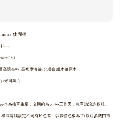
minosia 休閒椅
L039
82(CM)
爾高端布料+高密度海綿+北美白蠟木做原木
白/米可黑白
品90%為接單生產，交期約為50-60工作天，急單請洽詢客服。
為手機或電腦設定不同有所色差，以實體色板為主(歡迎參觀門市