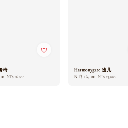
 餐椅
Harmonygate 邊几
200
Regular
Sale
NT$ 16,100
Regular
NT$ 16,000
NT$ 23,000
price
price
price