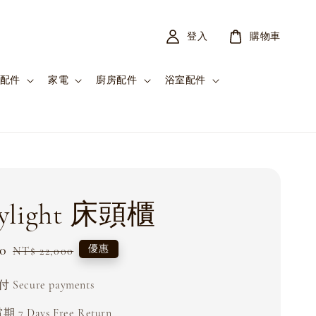
登入
購物車
配件
家電
廚房配件
浴室配件
flylight 床頭櫃
0
Regular
優惠
NT$ 22,000
price
Secure payments
 7 Days Free Return