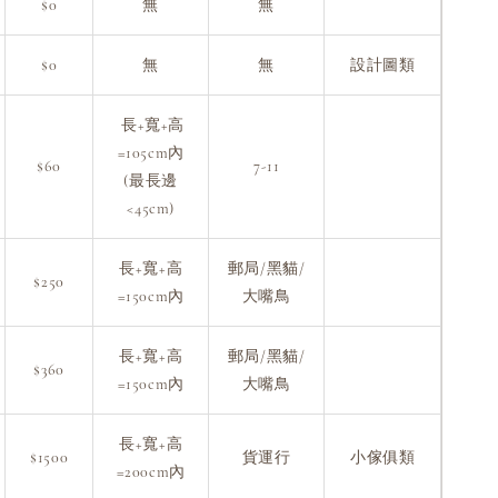
$0
無
無
$0
無
無
設計圖類
長+寬+高
=105cm內
$60
7-11
(最長邊
<45cm)
長+寬+高
郵局/黑貓/
$250
=150cm內
大嘴鳥
長+寬+高
郵局/黑貓/
$360
=150cm內
大嘴鳥
長+寬+高
$1500
貨運行
小傢俱類
=200cm內