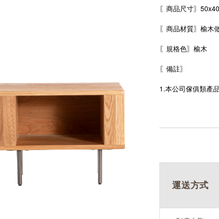
〖商品尺寸〗50x40x
〖商品材質〗榆木
〖規格色〗
榆木
〖備註〗
1.本公司傢俱類產
運送方式