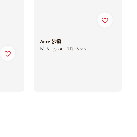
Aure 沙發
Sale
NT$ 47,600
Regular
NT$ 68,000
price
price