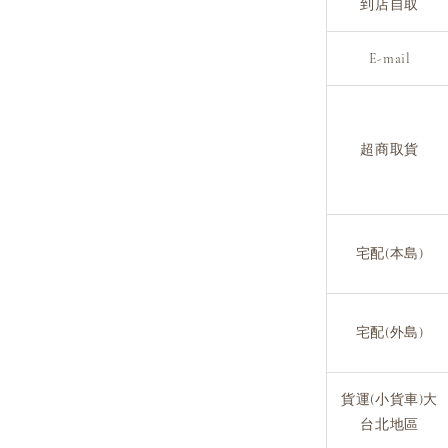
到店自取
E-mail
超商取貨
宅配(本島)
宅配(外島)
貨運(小貨車)大
台北地區