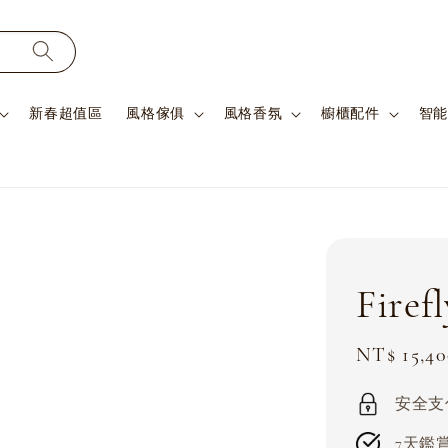
新春超值區
風格傢俱
風格香氛
櫥櫃配件
智能
Fire
Sale
NT$ 15,40
price
安全支付 
7天鑑賞期