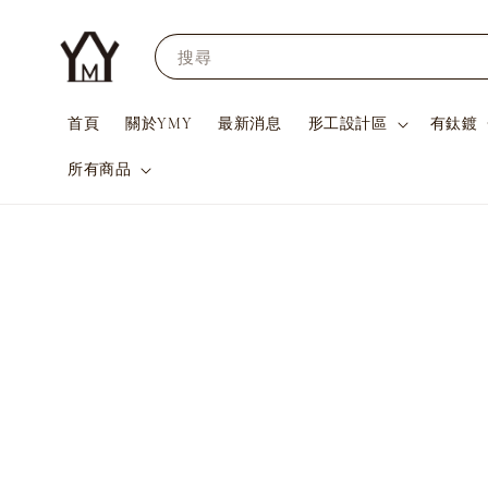
搜尋
首頁
關於YMY
最新消息
形工設計區
有鈦鍍
所有商品