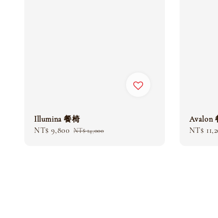
Illumina 餐椅
Avalon
Sale
NT$ 9,800
Regular
Sale
NT$ 11,
NT$ 14,000
price
price
price