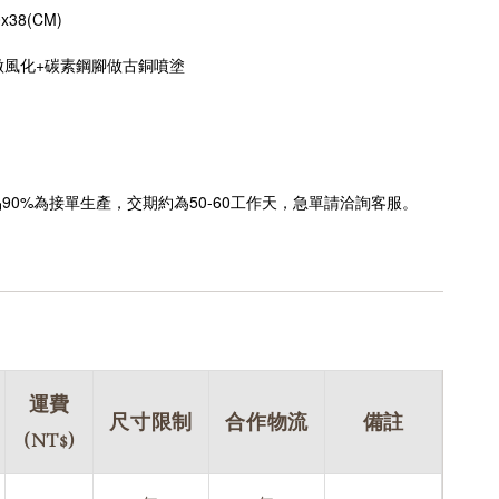
38(CM)
做風化+碳素鋼腳做古銅噴塗
品90%為接單生產，交期約為50-60工作天，急單請洽詢客服。
運費
尺寸限制
合作物流
備註
(NT$)