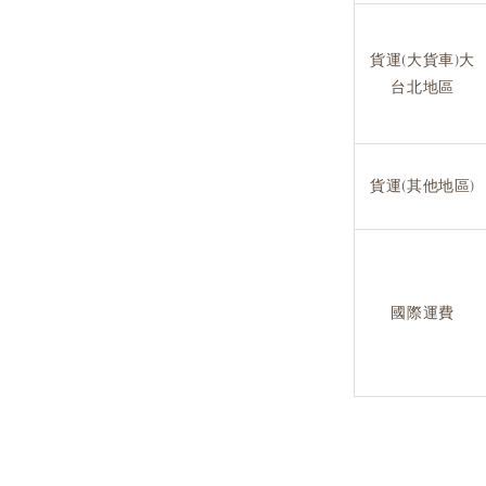
貨運(大貨車)大
台北地區
貨運(其他地區)
國際運費