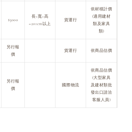
依材積計價
長+寬+高
(適用建材
$3000
貨運行
=201cm以上
類及家具
類)
另行報
貨運行
依商品估價
價
依商品估價
(大型家具
另行報
國際物流
及建材類批
價
發出口請洽
客服人員)