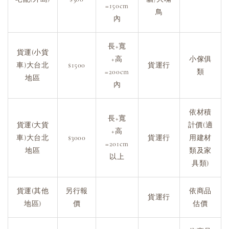
=150cm
鳥
內
長+寬
貨運(小貨
+高
小傢俱
車)大台北
$1500
貨運行
=200cm
類
地區
內
依材積
長+寬
貨運(大貨
計價(適
+高
車)大台北
$3000
貨運行
用建材
=201cm
地區
類及家
以上
具類)
貨運(其他
另行報
依商品
貨運行
地區)
價
估價