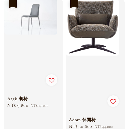
優惠
優惠
Aegis 餐椅
Sale
NT$ 9,800
Regular
NT$ 14,000
price
price
Adorn 休閒椅
Sale
NT$ 30,800
Regular
NT$ 44,000