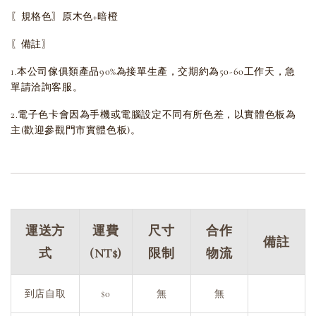
〖規格色〗原木色+暗橙
〖備註〗
1.本公司傢俱類產品90%為接單生產，交期約為50-60工作天，急
單請洽詢客服。
2.電子色卡會因為手機或電腦設定不同有所色差，以實體色板為
主(歡迎參觀門市實體色板)。
運送方
運費
尺寸
合作
備註
式
(NT$)
限制
物流
到店自取
$0
無
無