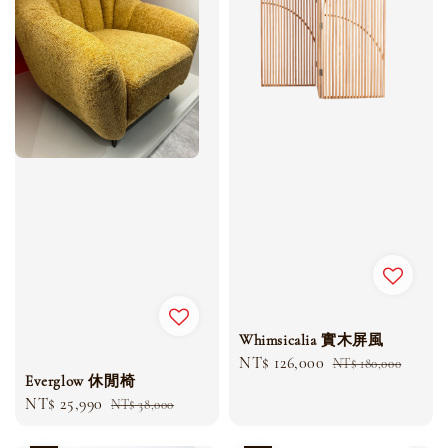
Whimsicalia 實木屏風
Sale
NT$ 126,000
Regular
NT$ 180,000
Everglow 休閒椅
price
price
Sale
NT$ 25,990
Regular
NT$ 38,000
price
price