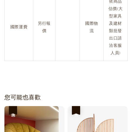
依商品
估價(大
型家具
另行報
國際物
及建材
國際運費
價
流
類批發
出口請
洽客服
人員)
您可能也喜歡
優惠
優惠