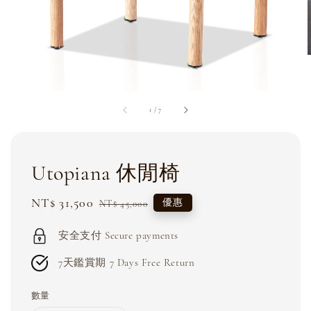
1
/
7
Utopiana 休閒椅
Sale
NT$ 31,500
Regular
優惠
NT$ 45,000
price
price
安全支付 Secure payments
7天鑑賞期 7 Days Free Return
數量