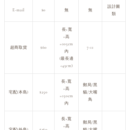
設計圖
E-mail
$0
無
無
類
長+寬
+高
=105cm
超商取貨
$60
7-11
內
(最長邊
<45cm)
長+寬
郵局/黑
+高
宅配(本島)
$250
貓/大嘴
=150cm
鳥
內
長+寬
郵局/黑
+高
宅配(外島)
$360
貓/大嘴