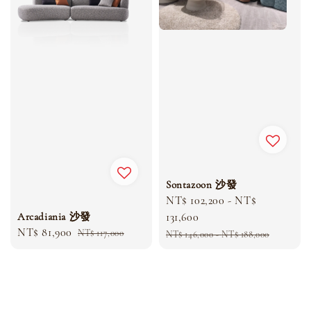
Sontazoon 沙發
Sale
NT$ 102,200
-
NT$
Arcadiania 沙發
price
131,600
Sale
NT$ 81,900
Regular
Regular
NT$ 117,000
NT$ 146,000
-
NT$ 188,000
price
price
price