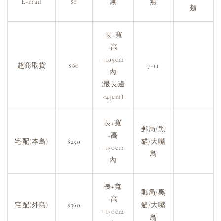
E-mail
$0
無
無
類
長+寬
+高
=105cm
超商取貨
$60
7-11
內
(最長邊
<45cm)
長+寬
郵局/黑
+高
宅配(本島)
$250
貓/大嘴
=150cm
鳥
內
長+寬
郵局/黑
+高
宅配(外島)
$360
貓/大嘴
=150cm
鳥