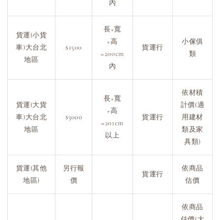
內
長+寬
貨運(小貨
+高
小傢俱
車)大台北
$1500
貨運行
=200cm
類
地區
內
依材積
長+寬
貨運(大貨
計價(適
+高
車)大台北
$3000
貨運行
用建材
=201cm
地區
類及家
以上
具類)
貨運(其他
另行報
依商品
貨運行
地區)
價
估價
依商品
估價(大