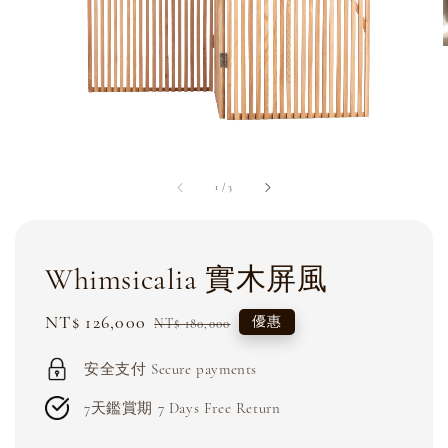
1
/
3
Whimsicalia 實木屏風
Sale
NT$ 126,000
Regular
優惠
NT$ 180,000
price
price
安全支付 Secure payments
7天鑑賞期 7 Days Free Return