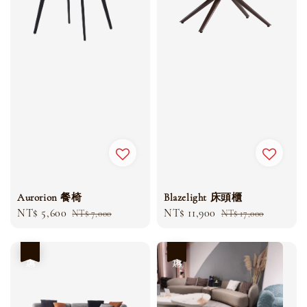
Aurorion 餐椅
Blazelight 床頭櫃
Sale
NT$ 5,600
Regular
Sale
NT$ 11,900
Regular
NT$ 7,000
NT$ 17,000
price
price
price
price
優惠
優惠