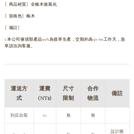
〖商品材質〗全榆木做風化
〖規格色〗榆木
〖備註〗
1.本公司傢俱類產品90%為接單生產，交期約為50-60工作天，急
單請洽詢客服。
運送方
運費
尺寸
合作
備註
式
(NT$)
限制
物流
到店自取
$0
無
無
設計圖