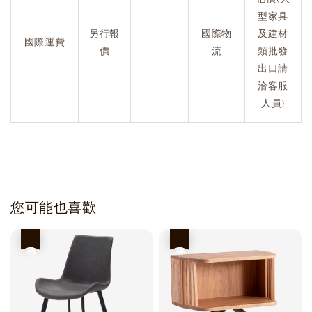
型家具
另行報
國際物
及建材
國際運費
價
流
類批發
出口請
洽客服
人員)
您可能也喜歡
優惠
優惠