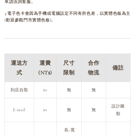
單請洽詢客服。
3.電子色卡會因為手機或電腦設定不同有所色差，以實體色板為主
(歡迎參觀門市實體色板)。
運送方
運費
尺寸
合作
備註
式
(NT$)
限制
物流
到店自取
$0
無
無
設計圖
E-mail
$0
無
無
類
長+寬