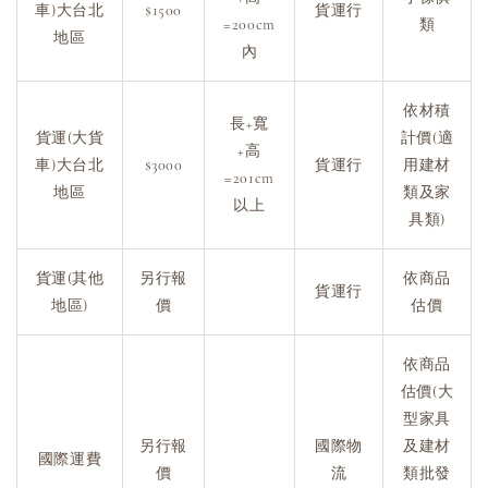
車)大台北
$1500
貨運行
=200cm
類
地區
內
依材積
長+寬
貨運(大貨
計價(適
+高
車)大台北
$3000
貨運行
用建材
=201cm
地區
類及家
以上
具類)
貨運(其他
另行報
依商品
貨運行
地區)
價
估價
依商品
估價(大
型家具
另行報
國際物
及建材
國際運費
價
流
類批發