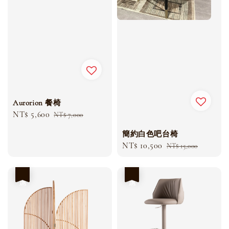
Aurorion 餐椅
Sale
NT$ 5,600
Regular
NT$ 7,000
price
price
簡約白色吧台椅
Sale
NT$ 10,500
Regular
NT$ 15,000
price
price
優惠
優惠