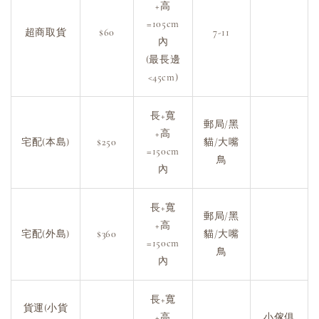
+高
=105cm
超商取貨
$60
7-11
內
(最長邊
<45cm)
長+寬
郵局/黑
+高
宅配(本島)
$250
貓/大嘴
=150cm
鳥
內
長+寬
郵局/黑
+高
宅配(外島)
$360
貓/大嘴
=150cm
鳥
內
長+寬
貨運(小貨
+高
小傢俱