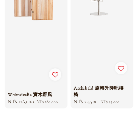
Archibald 旋轉升降吧檯
Whimsicalia 實木屏風
椅
Sale
NT$ 126,000
Regular
Sale
NT$ 24,500
Regular
NT$ 180,000
NT$ 35,000
price
price
price
price