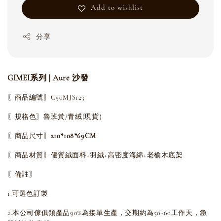
Add to wishlist
分享
GIMEI系列 | Aure 沙發
〖商品編號〗G50MJS123
〖規格色〗魯班黃/青絨(現貨）
〖商品尺寸〗
210*108*69CM
〖商品材質〗優質絨面料+羽絨+高密度海綿+老榆木底架
〖備註〗
1.可選色訂製
2.本公司傢俱類產品90%為接單生產，交期約為50-60工作天，急