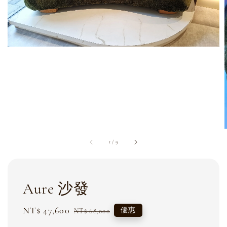
1
/
9
Aure 沙發
Sale
NT$ 47,600
Regular
優惠
NT$ 68,000
price
price