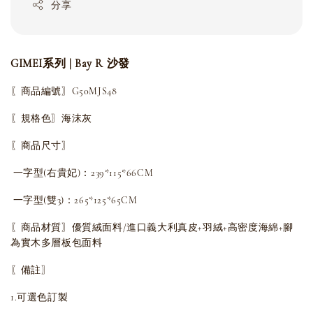
分享
GIMEI系列 | Bay R 沙發
〖商品編號〗G50MJS48
〖規格色〗海沫灰
〖商品尺寸〗
一字型(右貴妃)：
239*115*66CM
一字型(雙3)：
265*125*65CM
〖商品材質〗
優質絨面料/進口義大利真皮+羽絨+高密度海綿+腳
為實木多層板包面料
〖備註〗
1.可選色訂製