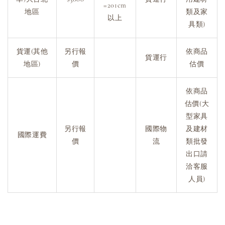
=201cm
地區
類及家
以上
具類)
貨運(其他
另行報
依商品
貨運行
地區)
價
估價
依商品
估價(大
型家具
另行報
國際物
及建材
國際運費
價
流
類批發
出口請
洽客服
人員)