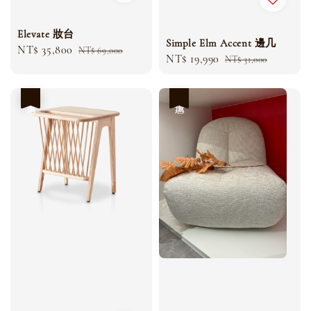
Elevate 妝台
Simple Elm Accent 邊几
Sale
NT$ 35,800
Regular
NT$ 69,000
Sale
NT$ 19,990
Regular
NT$ 31,000
price
price
price
price
優惠
優惠