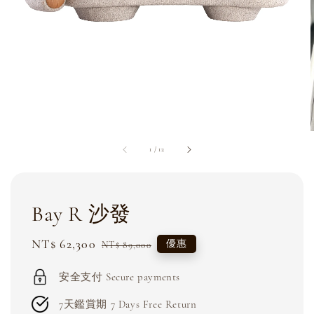
1
/
12
Bay R 沙發
Sale
NT$ 62,300
Regular
優惠
NT$ 89,000
price
price
安全支付 Secure payments
7天鑑賞期 7 Days Free Return