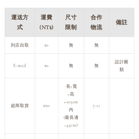
運送方
運費
尺寸
合作
備註
式
(NT$)
限制
物流
到店自取
$0
無
無
設計圖
E-mail
$0
無
無
類
長+寬
+高
=105cm
超商取貨
$60
7-11
內
(最長邊
<45cm)