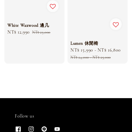
White Waxwood 邊几
Sale
NT$ 12,990
Regular
NT$ 23,000
price
price
Lumen 休閒椅
Sale
NT$ 15,990
-
NT$ 16,800
Reg
price
pric
NT$ 24,000
-
NT$ 25,000
Follow us