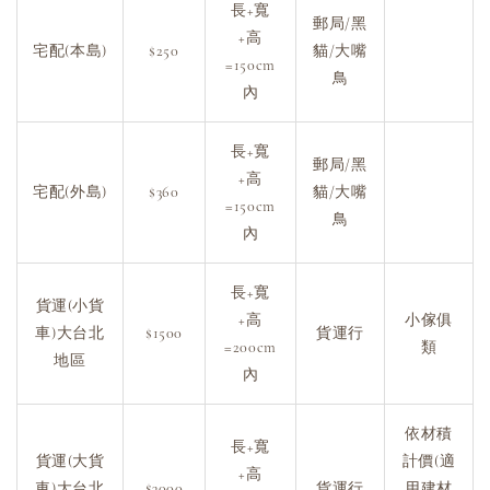
長+寬
郵局/黑
+高
宅配(本島)
$250
貓/大嘴
=150cm
鳥
內
長+寬
郵局/黑
+高
宅配(外島)
$360
貓/大嘴
=150cm
鳥
內
長+寬
貨運(小貨
+高
小傢俱
車)大台北
$1500
貨運行
=200cm
類
地區
內
依材積
長+寬
貨運(大貨
計價(適
+高
車)大台北
$3000
貨運行
用建材