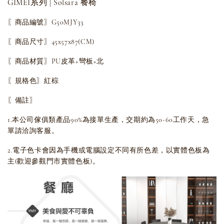
GIMEI系列 | Solsara 餐椅
〖商品編號〗G50MJY33
〖商品尺寸〗45x57x87(CM)
〖商品材質〗PU皮革+彎板+北
〖規格色〗紅棕
〖備註〗
1.本公司傢俱類產品90%為接單生產，交期約為50-60工作天，急
單請洽詢客服。
2.電子色卡會因為手機或電腦設定不同有所色差，以實體色板為
主(歡迎參觀門市實體色板)。