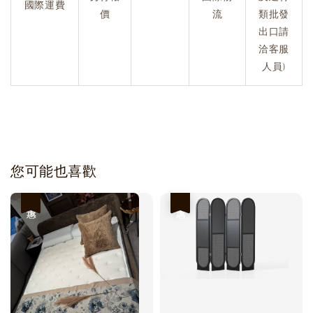
國際運費
價
流
類批發
出口請
洽客服
人員)
您可能也喜歡
優惠
優惠