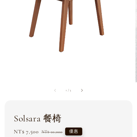
1
/
3
Solsara 餐椅
Sale
NT$ 7,500
Regular
優惠
NT$ 10,000