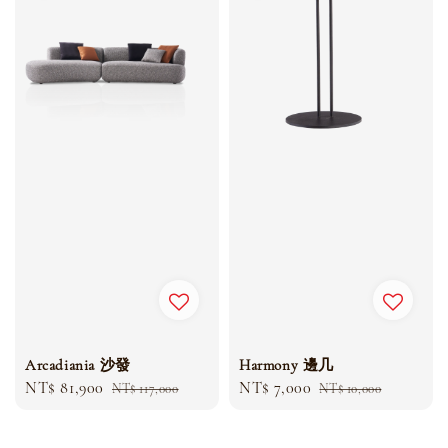
Arcadiania 沙發
Harmony 邊几
Sale
NT$ 81,900
Regular
Sale
NT$ 7,000
Regular
NT$ 117,000
NT$ 10,000
price
price
price
price