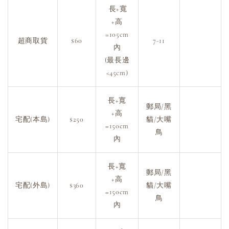
長+寬
+高
=105cm
超商取貨
$60
7-11
內
(最長邊
<45cm)
長+寬
郵局/黑
+高
宅配(本島)
$250
貓/大嘴
=150cm
鳥
內
長+寬
郵局/黑
+高
宅配(外島)
$360
貓/大嘴
=150cm
鳥
內