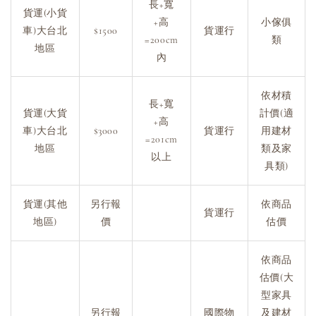
長+寬
貨運(小貨
+高
小傢俱
車)大台北
$1500
貨運行
=200cm
類
地區
內
依材積
長+寬
貨運(大貨
計價(適
+高
車)大台北
$3000
貨運行
用建材
=201cm
地區
類及家
以上
具類)
貨運(其他
另行報
依商品
貨運行
地區)
價
估價
依商品
估價(大
型家具
另行報
國際物
及建材