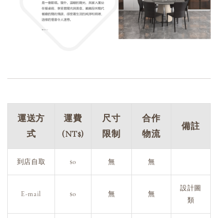
運送方
運費
尺寸
合作
備註
式
(NT$)
限制
物流
到店自取
$0
無
無
設計圖
E-mail
$0
無
無
類