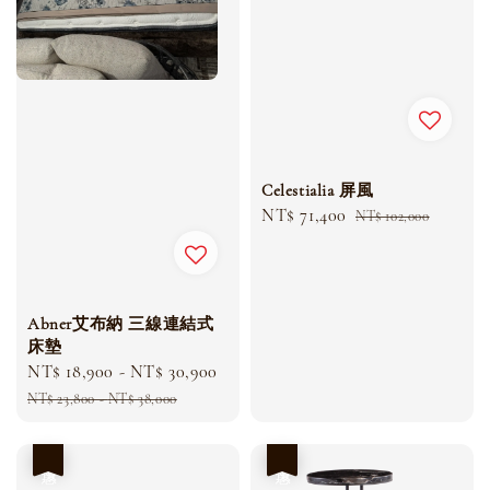
Celestialia 屏風
Sale
NT$ 71,400
Regular
NT$ 102,000
price
price
Abner艾布納 三線連結式
床墊
Sale
NT$ 18,900
-
NT$ 30,900
Regular
price
price
NT$ 23,800
-
NT$ 38,000
優惠
優惠