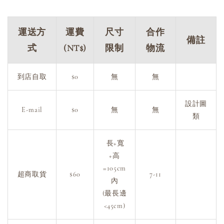
運送方
運費
尺寸
合作
備註
式
(NT$)
限制
物流
到店自取
$0
無
無
設計圖
E-mail
$0
無
無
類
長+寬
+高
=105cm
超商取貨
$60
7-11
內
(最長邊
<45cm)