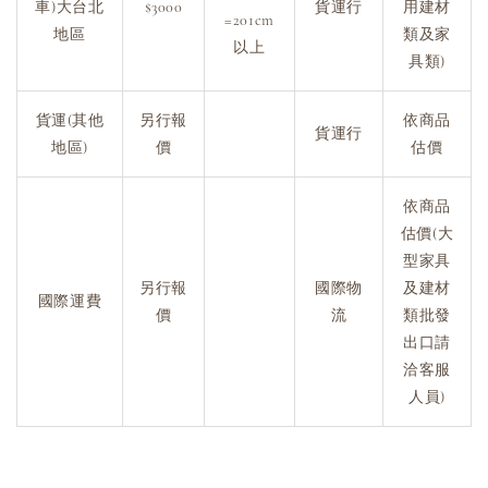
車)大台北
$3000
貨運行
用建材
=201cm
地區
類及家
以上
具類)
貨運(其他
另行報
依商品
貨運行
地區)
價
估價
依商品
估價(大
型家具
另行報
國際物
及建材
國際運費
價
流
類批發
出口請
洽客服
人員)