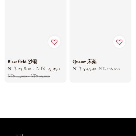
Quasar 床架
Blazefield 沙發
Sale
NT$ 59,990
Regular
Sale
NT$ 23,800
-
NT$ 59,990
Regular
NT$ 108,000
price
price
price
price
NT$ 44,000
-
NT$ 99,000