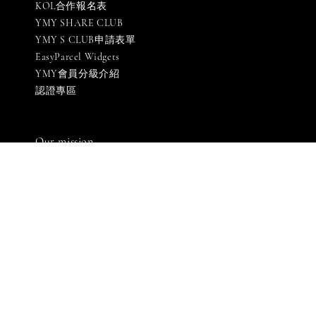
KOL合作報名表
YMY SHARE CLUB
YMY S CLUB申請表單
EasyParcel Widgets
YMY會員分級介紹
認證專區
Our mission
Quality materials, good designs, craftsmanship and
sustainability.
有木有國際股份有限公司
統一編號: 90576069
LINE客服: 週一至週五 [ 10:00-18:30 ]