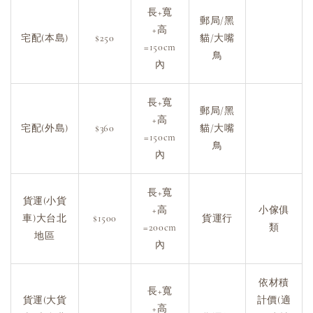
長+寬
郵局/黑
+高
宅配(本島)
$250
貓/大嘴
=150cm
鳥
內
長+寬
郵局/黑
+高
宅配(外島)
$360
貓/大嘴
=150cm
鳥
內
長+寬
貨運(小貨
+高
小傢俱
車)大台北
$1500
貨運行
=200cm
類
地區
內
依材積
長+寬
貨運(大貨
計價(適
+高