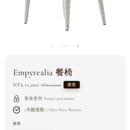
1
/
2
Empyrealia 餐椅
Sale
NT$ 11,200
Regular
優惠
NT$ 16,000
price
price
安全支付 Secure payments
7天鑑賞期 7 Days Free Return
數量