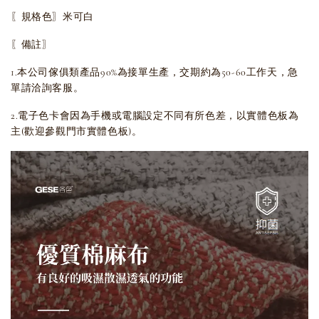
〖規格色〗米可白
〖備註〗
1.本公司傢俱類產品90%為接單生產，交期約為50-60工作天，急
單請洽詢客服。
2.電子色卡會因為手機或電腦設定不同有所色差，以實體色板為
主(歡迎參觀門市實體色板)。