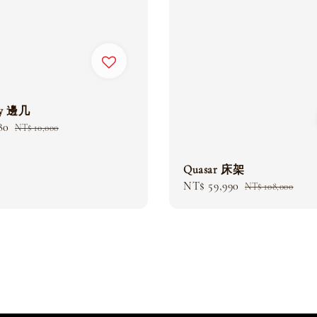
ny 邊几
80
Regular
NT$ 10,000
price
Quasar 床架
Sale
NT$ 59,990
Regular
NT$ 108,000
price
price