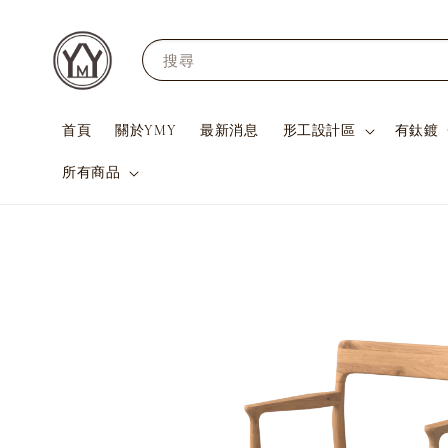
搜尋
首頁
關於YMY
最新消息
形工設計區
有鈦鍍
所有商品