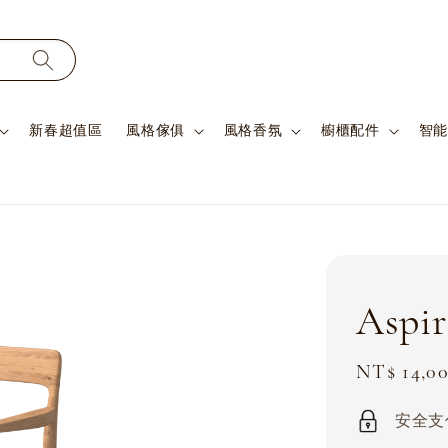
新春超值區
風格傢俱
風格香氛
櫥櫃配件
智能
Aspi
Sale
NT$ 14,0
price
安全支付 