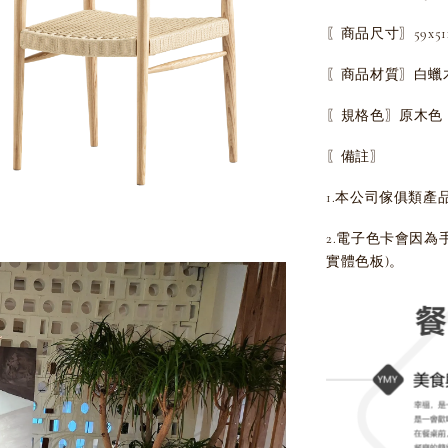
〖商品尺寸〗59x51x
〖商品材質〗白蠟
〖規格色〗原木色
〖備註〗
1.本公司傢俱類產
2.電子色卡會因
實體色板)。