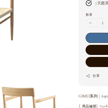
7天鑑賞期
數量
分享
GIMEI系列 | Asp
〖商品編號〗G50M