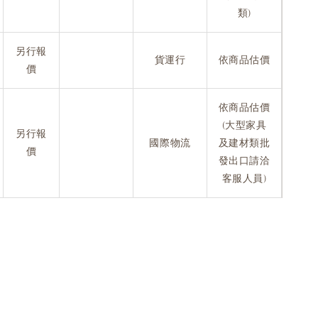
類)
另行報
貨運行
依商品估價
價
依商品估價
(大型家具
另行報
國際物流
及建材類批
價
發出口請洽
客服人員)