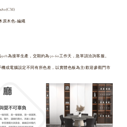
80(CM)
木原木色+編繩
品90%為接單生產，交期約為50-60工作天，急單請洽詢客服。
為手機或電腦設定不同有所色差，以實體色板為主(歡迎參觀門市