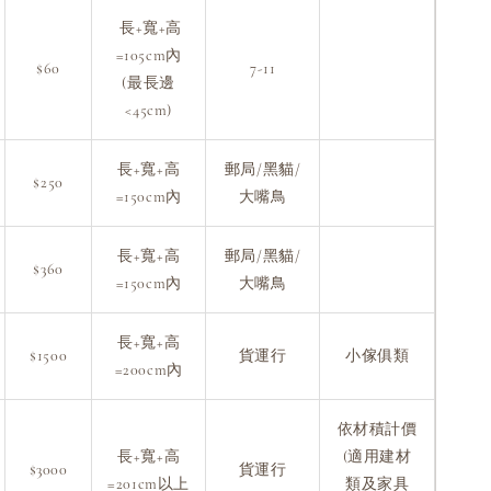
長+寬+高
=105cm內
$60
7-11
(最長邊
<45cm)
長+寬+高
郵局/黑貓/
$250
=150cm內
大嘴鳥
長+寬+高
郵局/黑貓/
$360
=150cm內
大嘴鳥
長+寬+高
$1500
貨運行
小傢俱類
=200cm內
依材積計價
長+寬+高
(適用建材
$3000
貨運行
=201cm以上
類及家具