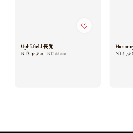
Upliftfield 長凳
Harmo
Sale
NT$ 38,800
Regular
Sale
NT$ 7,8
NT$ 66,000
price
price
price