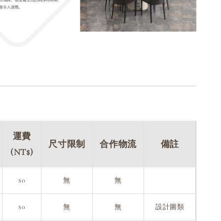
運費
尺寸限制
合作物流
備註
(NT$)
$0
無
無
$0
無
無
設計圖類