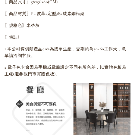
〖商品尺寸〗58x56x80(CM)
〖商品材質〗PU皮革+定型綿+碳素鋼框架
〖規格色〗米杏灰
〖備註〗
1.本公司傢俱類產品90%為接單生產，交期約為50-60工作天，急
單請洽詢客服。
2.電子色卡會因為手機或電腦設定不同有所色差，以實體色板為
主(歡迎參觀門市實體色板)。