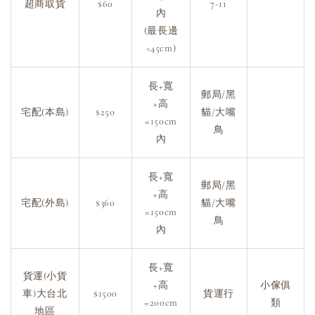
超商取貨
$60
7-11
內
(最長邊
<45cm)
長+寬
郵局/黑
+高
宅配(本島)
$250
貓/大嘴
=150cm
鳥
內
長+寬
郵局/黑
+高
宅配(外島)
$360
貓/大嘴
=150cm
鳥
內
長+寬
貨運(小貨
+高
小傢俱
車)大台北
$1500
貨運行
=200cm
類
地區