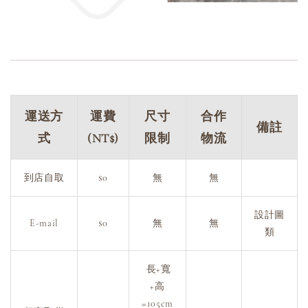
運送方
運費
尺寸
合作
備註
式
(NT$)
限制
物流
到店自取
$0
無
無
設計圖
E-mail
$0
無
無
類
長+寬
+高
=105cm