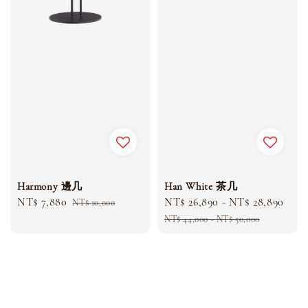
Harmony 邊几
Han White 茶几
Sale
NT$ 7,880
Regular
Sale
NT$ 26,890
-
NT$ 28,890
Reg
NT$ 10,000
price
price
price
pri
NT$ 44,000
-
NT$ 50,000