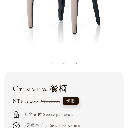
1
/
2
Crestview 餐椅
Sale
NT$ 11,200
Regular
優惠
NT$ 16,000
price
price
安全支付 Secure payments
7天鑑賞期 7 Days Free Return