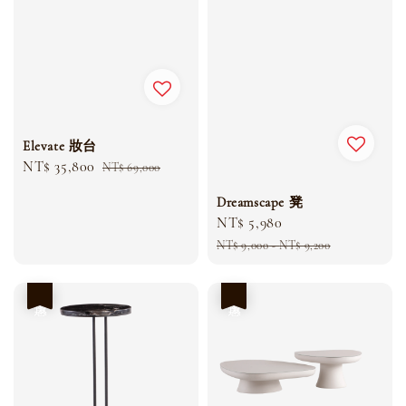
Elevate 妝台
Sale
NT$ 35,800
Regular
NT$ 69,000
price
price
Dreamscape 凳
Sale
NT$ 5,980
Regular
price
price
NT$ 9,000
-
NT$ 9,200
優惠
優惠