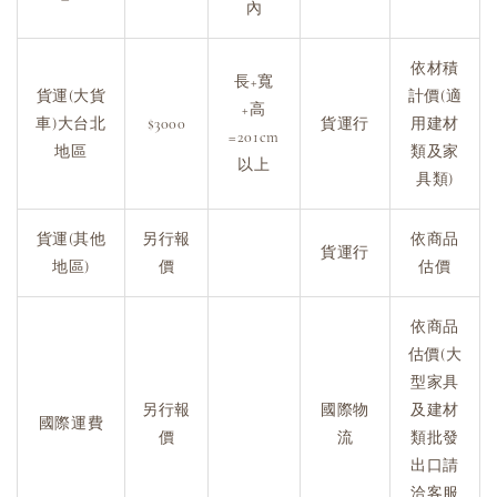
內
依材積
長+寬
貨運(大貨
計價(適
+高
車)大台北
$3000
貨運行
用建材
=201cm
地區
類及家
以上
具類)
貨運(其他
另行報
依商品
貨運行
地區)
價
估價
依商品
估價(大
型家具
另行報
國際物
及建材
國際運費
價
流
類批發
出口請
洽客服