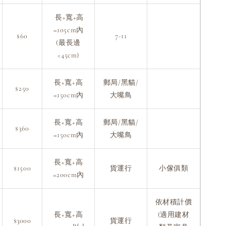
長+寬+高
=105cm內
$60
7-11
(最長邊
<45cm)
長+寬+高
郵局/黑貓/
$250
=150cm內
大嘴鳥
長+寬+高
郵局/黑貓/
$360
=150cm內
大嘴鳥
長+寬+高
$1500
貨運行
小傢俱類
=200cm內
依材積計價
長+寬+高
(適用建材
$3000
貨運行