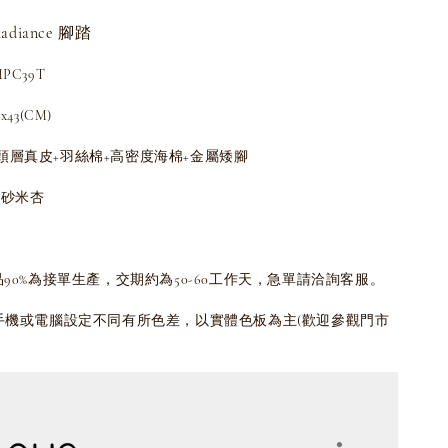
adiance 腳踏
PC39T
43(CM)
頭層真皮+羽絲棉+高密度海棉+金屬矮腳
/砂米杏
品90%為接單生產，交期約為50-60工作天，急單請洽詢客服。
為手機或電腦設定不同有所色差，以實體色板為主(歡迎參觀門市