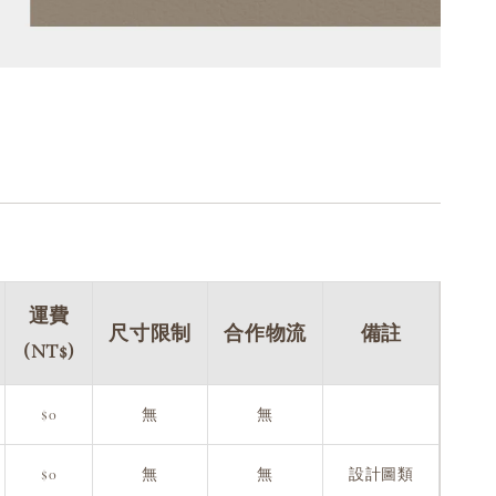
運費
尺寸限制
合作物流
備註
(NT$)
$0
無
無
$0
無
無
設計圖類