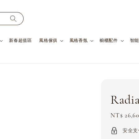
新春超值區
風格傢俱
風格香氛
櫥櫃配件
智能
Radi
Sale
NT$ 26,6
price
安全支付 