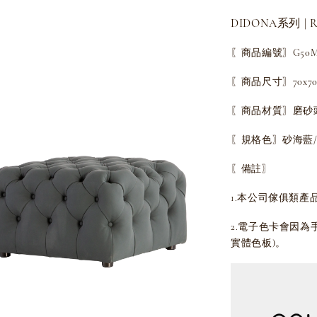
DIDONA系列 | R
〖商品編號〗G50M
〖商品尺寸〗70x70x
〖商品材質〗磨砂
〖規格色〗砂海藍
〖備註〗
1.本公司傢俱類產
2.電子色卡會因
實體色板)。