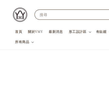
搜尋
首頁
關於YMY
最新消息
形工設計區
有鈦鍍
所有商品