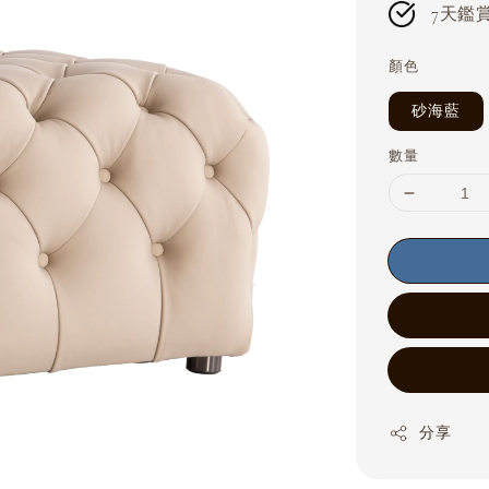
7天鑑賞期
顏色
砂海藍
數量
分享