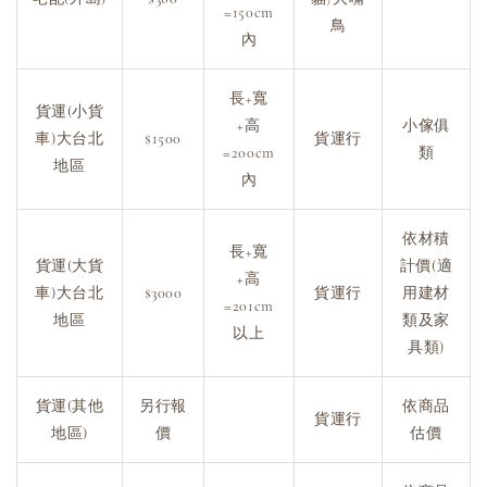
=150cm
鳥
內
長+寬
貨運(小貨
+高
小傢俱
車)大台北
$1500
貨運行
=200cm
類
地區
內
依材積
長+寬
貨運(大貨
計價(適
+高
車)大台北
$3000
貨運行
用建材
=201cm
地區
類及家
以上
具類)
貨運(其他
另行報
依商品
貨運行
地區)
價
估價