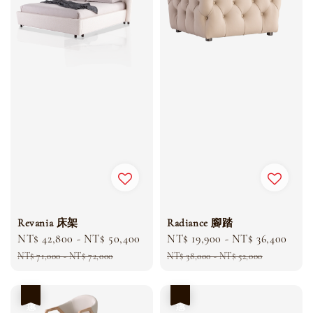
Revania 床架
Radiance 腳踏
Sale
NT$ 42,800
-
NT$ 50,400
Regular
Sale
NT$ 19,900
-
NT$ 36,400
Reg
price
price
price
pric
NT$ 71,000
-
NT$ 72,000
NT$ 38,000
-
NT$ 52,000
優惠
優惠