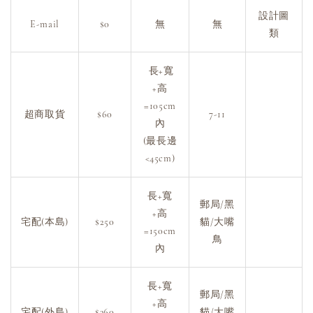
設計圖
E-mail
$0
無
無
類
長+寬
+高
=105cm
超商取貨
$60
7-11
內
(最長邊
<45cm)
長+寬
郵局/黑
+高
宅配(本島)
$250
貓/大嘴
=150cm
鳥
內
長+寬
郵局/黑
+高
宅配(外島)
$360
貓/大嘴