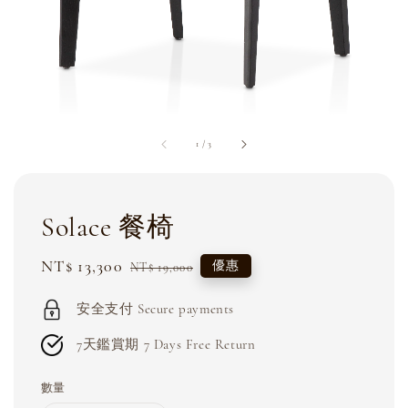
1
/
3
Solace 餐椅
Sale
NT$ 13,300
Regular
優惠
NT$ 19,000
price
price
安全支付 Secure payments
7天鑑賞期 7 Days Free Return
數量