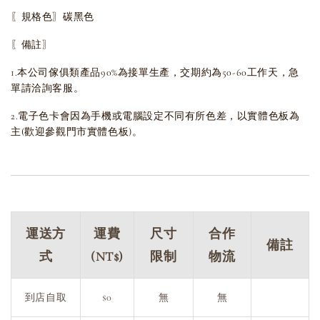
〖規格色〗碳黑色
〖備註〗
1.本公司傢俱類產品90%為接單生產，交期約為50-60工作天，急
單請洽詢客服。
2.電子色卡會因為手機或電腦設定不同有所色差，以實體色板為
主(歡迎參觀門市實體色板)。
運送方
運費
尺寸
合作
備註
式
(NT$)
限制
物流
到店自取
$0
無
無