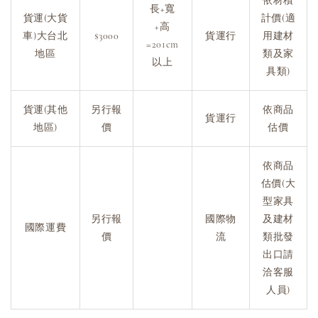
依材積
長+寬
貨運(大貨
計價(適
+高
車)大台北
$3000
貨運行
用建材
=201cm
地區
類及家
以上
具類)
貨運(其他
另行報
依商品
貨運行
地區)
價
估價
依商品
估價(大
型家具
另行報
國際物
及建材
國際運費
價
流
類批發
出口請
洽客服
人員)