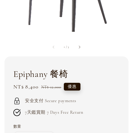
1
/
3
Epiphany 餐椅
Sale
NT$ 8,400
Regular
優惠
NT$ 12,000
price
price
安全支付 Secure payments
7天鑑賞期 7 Days Free Return
數量