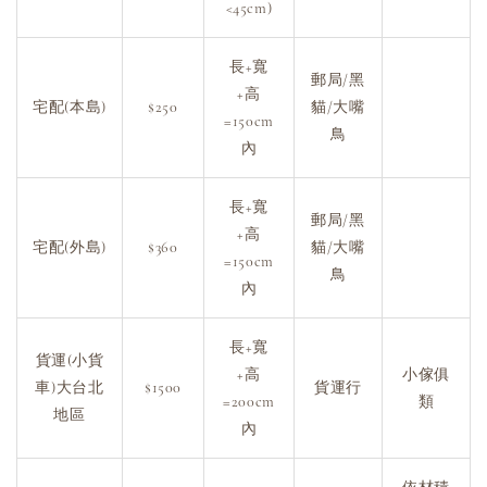
<45cm)
長+寬
郵局/黑
+高
宅配(本島)
$250
貓/大嘴
=150cm
鳥
內
長+寬
郵局/黑
+高
宅配(外島)
$360
貓/大嘴
=150cm
鳥
內
長+寬
貨運(小貨
+高
小傢俱
車)大台北
$1500
貨運行
=200cm
類
地區
內