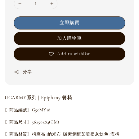
立即購買
加入購物車
Add to wishlist
分享
UGARMY系列 | Epiphany 餐椅
〖商品編號〗G50MY18
〖商品尺寸〗56x58x84(CM)
〖商品材質〗棉麻布+納米布+碳素鋼框架噴塗灰鈦色+海棉