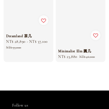
Dreamland 茶几
Sale
NT$ 28,890
-
NT$ 37,100
Regular
price
price
NT$ 53,000
Minimalist Elm 圓几
Sale
NT$ 23,880
Regular
NT$ 46,000
price
price
Follow us