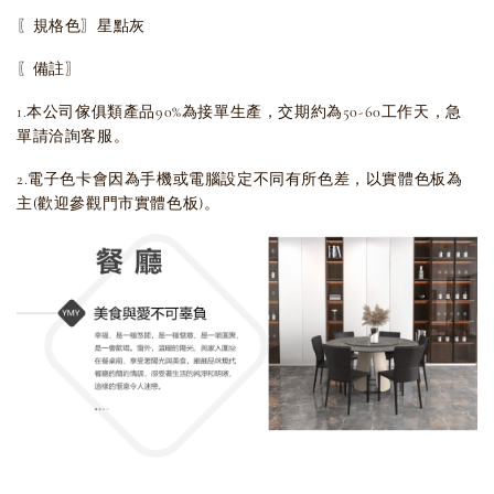
〖規格色〗星點灰
〖備註〗
1.本公司傢俱類產品90%為接單生產，交期約為50-60工作天，急
單請洽詢客服。
2.電子色卡會因為手機或電腦設定不同有所色差，以實體色板為
主(歡迎參觀門市實體色板)。