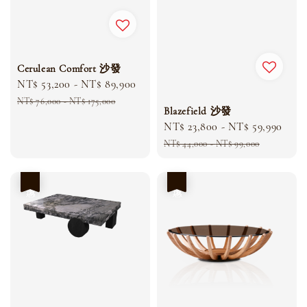
Cerulean Comfort 沙發
Sale
NT$ 53,200
-
NT$ 89,900
Regular
price
price
NT$ 76,000
-
NT$ 175,000
Blazefield 沙發
Sale
NT$ 23,800
-
NT$ 59,990
Reg
price
pric
NT$ 44,000
-
NT$ 99,000
優惠
優惠