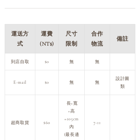
運送方
運費
尺寸
合作
備註
式
(NT$)
限制
物流
到店自取
$0
無
無
設計圖
E-mail
$0
無
無
類
長+寬
+高
=105cm
超商取貨
$60
7-11
內
(最長邊