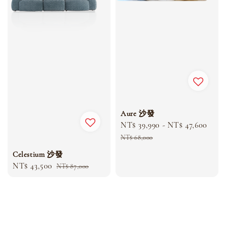
Aure 沙發
Sale
NT$ 39,990
-
NT$ 47,600
Reg
price
pric
NT$ 68,000
Celestium 沙發
Sale
NT$ 43,500
Regular
NT$ 87,000
price
price