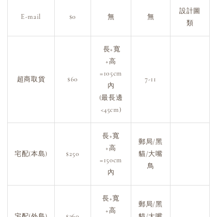
設計圖
E-mail
$0
無
無
類
長+寬
+高
=105cm
超商取貨
$60
7-11
內
(最長邊
<45cm)
長+寬
郵局/黑
+高
宅配(本島)
$250
貓/大嘴
=150cm
鳥
內
長+寬
郵局/黑
+高
宅配(外島)
$360
貓/大嘴