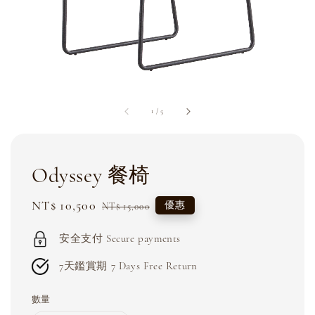
1
/
5
Odyssey 餐椅
Sale
NT$ 10,500
Regular
優惠
NT$ 15,000
price
price
安全支付 Secure payments
7天鑑賞期 7 Days Free Return
數量