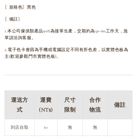
〖規格色〗黑色
〖備註〗
1.本公司傢俱類產品90%為接單生產，交期約為50-60工作天，急
單請洽詢客服。
2.電子色卡會因為手機或電腦設定不同有所色差，以實體色板為
主(歡迎參觀門市實體色板)。
運送方
運費
尺寸
合作
備註
式
(NT$)
限制
物流
到店自取
$0
無
無