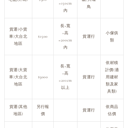
=150cm
鳥
內
長+寬
貨運(小貨
+高
小傢俱
車)大台北
$1500
貨運行
=200cm
類
地區
內
依材積
長+寬
貨運(大貨
計價(適
+高
車)大台北
$3000
貨運行
用建材
=201cm
地區
類及家
以上
具類)
貨運(其他
另行報
依商品
貨運行
地區)
價
估價