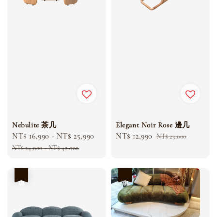
Nebulite 茶几
Elegant Noir Rose 邊几
Sale
NT$ 16,990
-
NT$ 25,990
Regular
Sale
NT$ 12,990
Regular
NT$ 23,000
price
price
price
price
NT$ 24,000
-
NT$ 42,000
優惠
優惠