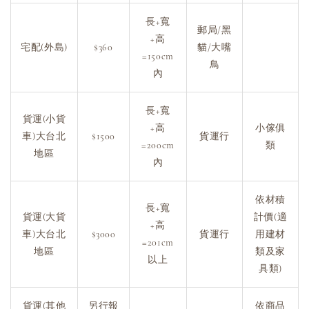
長+寬
郵局/黑
+高
宅配(外島)
$360
貓/大嘴
=150cm
鳥
內
長+寬
貨運(小貨
+高
小傢俱
車)大台北
$1500
貨運行
=200cm
類
地區
內
依材積
長+寬
貨運(大貨
計價(適
+高
車)大台北
$3000
貨運行
用建材
=201cm
地區
類及家
以上
具類)
貨運(其他
另行報
依商品