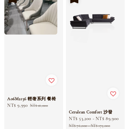
A06M2136 輕奢系列 餐椅
Sale
NT$ 9,990
Regular
NT$ 16,000
price
price
Cerulean Comfort 沙發
Sale
NT$ 53,200
-
NT$ 89,900
Reg
price
pri
NT$ 76,000
-
NT$ 175,000