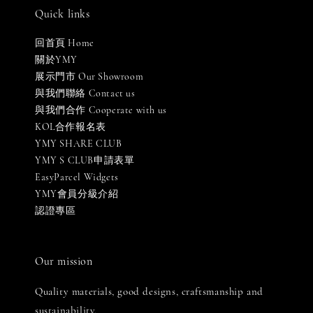
Quick links
回首頁 Home
關於YMY
展示門市 Our Showroom
與我們聯絡 Contact us
與我們合作 Cooperate with us
KOL合作報名表
YMY SHARE CLUB
YMY S CLUB申請表單
EasyParcel Widgets
YMY會員分級介紹
認證專區
Our mission
Quality materials, good designs, craftsmanship and
sustainability.