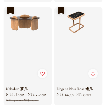
優惠
優惠
Nebulite 茶几
Elegant Noir Rose 邊几
Sale
NT$ 16,990
-
NT$ 25,990
Regular
Sale
NT$ 12,990
Regular
NT$ 23,000
price
price
price
price
NT$ 24,000
-
NT$ 42,000