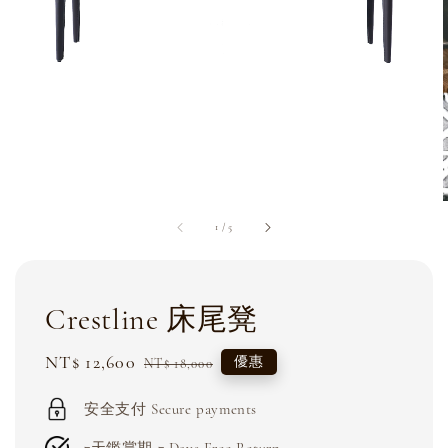
1
/
5
Crestline 床尾凳
Sale
NT$ 12,600
Regular
優惠
NT$ 18,000
price
price
安全支付 Secure payments
7天鑑賞期 7 Days Free Return