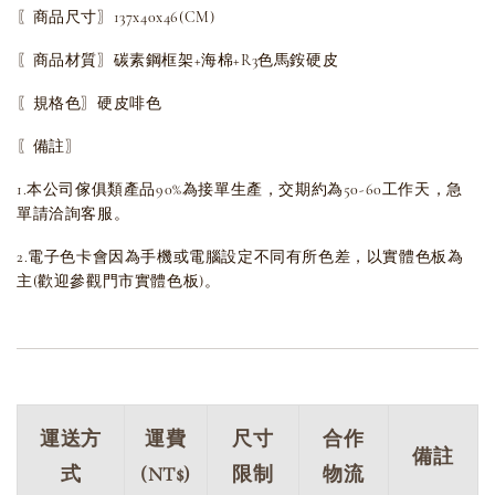
〖商品尺寸〗137x40x46(CM)
〖商品材質〗碳素鋼框架+海棉+R3色馬銨硬皮
〖規格色〗硬皮啡色
〖備註〗
1.本公司傢俱類產品90%為接單生產，交期約為50-60工作天，急
單請洽詢客服。
2.電子色卡會因為手機或電腦設定不同有所色差，以實體色板為
主(歡迎參觀門市實體色板)。
運送方
運費
尺寸
合作
備註
式
(NT$)
限制
物流