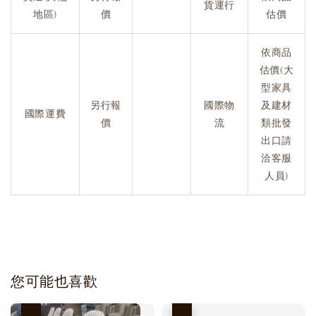
貨運行
地區)
價
估價
依商品
估價(大
型家具
另行報
國際物
及建材
國際運費
價
流
類批發
出口請
洽客服
人員)
您可能也喜歡
優惠
優惠