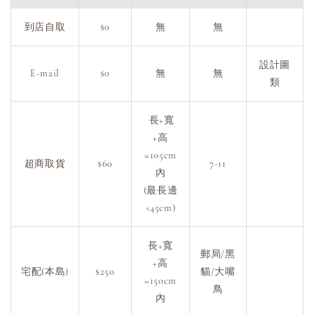
到店自取
$0
無
無
設計圖
E-mail
$0
無
無
類
長+寬
+高
=105cm
超商取貨
$60
7-11
內
(最長邊
<45cm)
長+寬
郵局/黑
+高
宅配(本島)
$250
貓/大嘴
=150cm
鳥
內