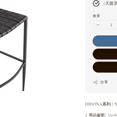
7天鑑賞期
數量
分享
DIDONA系列 | 
〖商品編號〗G50M