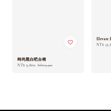
Elevat
Sale
NT$ 35,
price
時尚黑白吧台椅
Sale
NT$ 9,800
Regular
NT$ 13,500
price
price