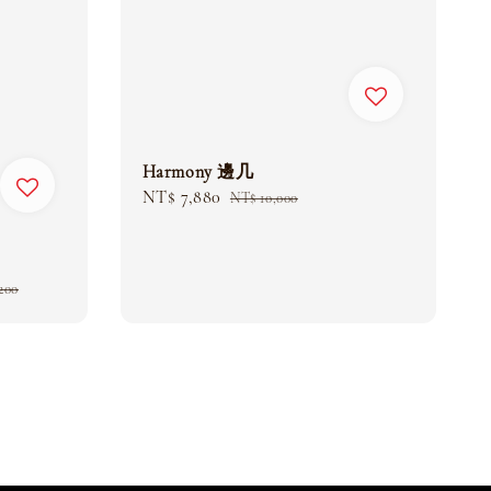
Harmony 邊几
Sale
NT$ 7,880
Regular
NT$ 10,000
price
price
200