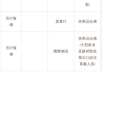
類)
另行報
貨運行
依商品估價
價
依商品估價
(大型家具
另行報
國際物流
及建材類批
價
發出口請洽
客服人員)