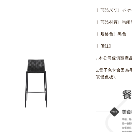
〖商品尺寸〗46.5x46
〖商品材質〗馬銨
〖規格色〗黑色
〖備註〗
1.本公司傢俱類產
2.電子色卡會因
實體色板)。