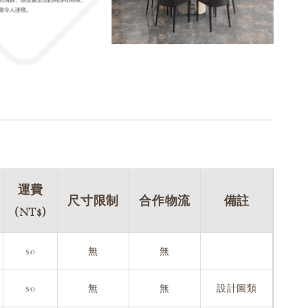
運費
尺寸限制
合作物流
備註
(NT$)
$0
無
無
$0
無
無
設計圖類