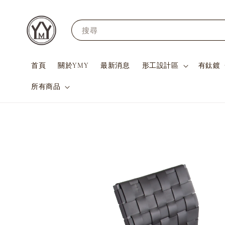
搜尋
首頁
關於YMY
最新消息
形工設計區
有鈦鍍
所有商品