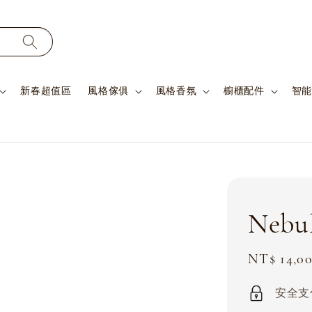
新春超值區
風格傢俱
風格香氛
櫥櫃配件
智能
Neb
Sale
NT$ 14,0
price
安全支付 