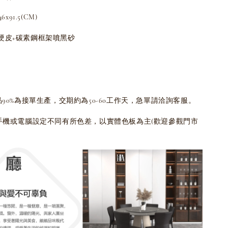
x91.5(CM)
硬皮+碳素鋼框架噴黑砂
品90%為接單生產，交期約為50-60工作天，急單請洽詢客服。
為手機或電腦設定不同有所色差，以實體色板為主(歡迎參觀門市