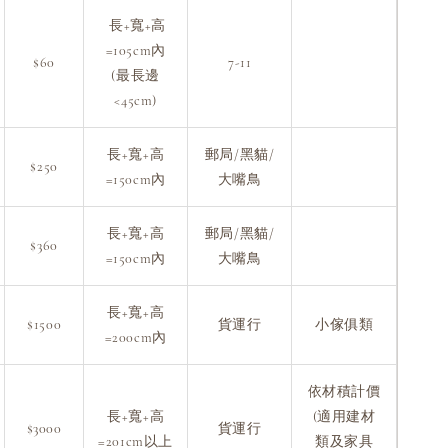
長+寬+高
=105cm內
$60
7-11
(最長邊
<45cm)
長+寬+高
郵局/黑貓/
$250
=150cm內
大嘴鳥
長+寬+高
郵局/黑貓/
$360
=150cm內
大嘴鳥
長+寬+高
$1500
貨運行
小傢俱類
=200cm內
依材積計價
長+寬+高
(適用建材
$3000
貨運行
=201cm以上
類及家具