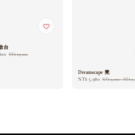
e 妝台
800
Regular
NT$ 69,000
price
Dreamscape 凳
Sale
NT$ 5,980
Regular
NT$ 9,000
-
NT$ 9,
price
price