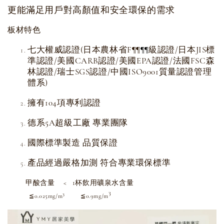
更能滿足用戶對高顏值和安全環保的需求
板材特色
七大權威認證(日本農林省F
級認證/日本JIS標
¶
¶
¶
¶
準認證/美國CARB認證/美國EPA認證/法國FSC森
林認證/瑞士SGS認證/中國ISO9001質量認證管理
體系)
擁有104項專利認證
德系5A超級工廠 專業團隊
國際標準製造 品質保證
產品經過嚴格加測 符合專業環保標準
甲酸含量 < 1杯飲用礦泉水含量
3
3
≦0.025mg/m
≦0.9mg/m