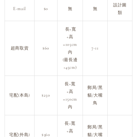
設計圖
E-mail
$0
無
無
類
長+寬
+高
=105cm
超商取貨
$60
7-11
內
(最長邊
<45cm)
長+寬
郵局/黑
+高
宅配(本島)
$250
貓/大嘴
=150cm
鳥
內
長+寬
郵局/黑
+高
宅配(外島)
$360
貓/大嘴