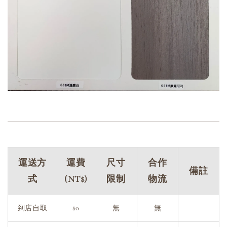
運送方
運費
尺寸
合作
備註
式
(NT$)
限制
物流
到店自取
$0
無
無