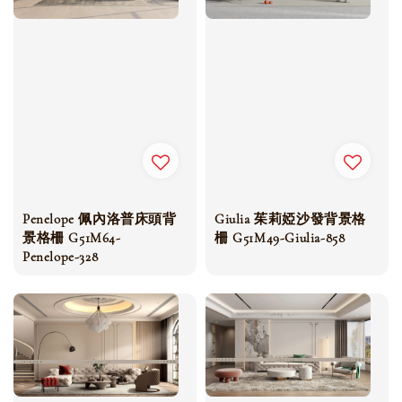
Penelope 佩內洛普床頭背
Giulia 茱莉婭沙發背景格
景格柵 G51M64-
柵 G51M49-Giulia-858
Penelope-328