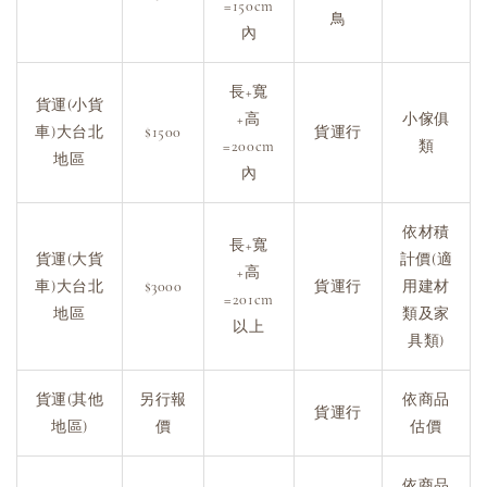
=150cm
鳥
內
長+寬
貨運(小貨
+高
小傢俱
車)大台北
$1500
貨運行
=200cm
類
地區
內
依材積
長+寬
貨運(大貨
計價(適
+高
車)大台北
$3000
貨運行
用建材
=201cm
地區
類及家
以上
具類)
貨運(其他
另行報
依商品
貨運行
地區)
價
估價
依商品