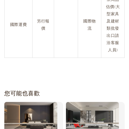
估價(大
型家具
另行報
國際物
及建材
國際運費
價
流
類批發
出口請
洽客服
人員)
您可能也喜歡