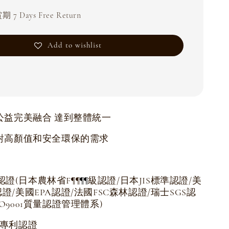
 7 Days Free Return
Add to wishlist
公益完美融合 達到整體統一
對高顏值和安全環保的需求
認證(日本農林省F
級認證/日本JIS標準認證/美
¶
¶
¶
¶
認證/美國EPA認證/法國FSC森林認證/瑞士SGS認
SO9001質量認證管理體系)
項專利認證