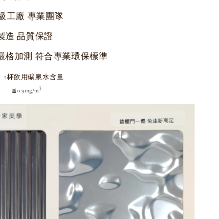
級工廠 專業團隊
製造 品質保證
嚴格加測 符合專業環保標準
1杯飲用礦泉水含量
3
3
≦0.9mg/m