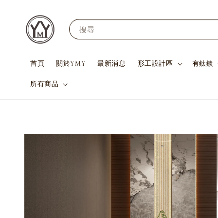
搜尋
首頁
關於YMY
最新消息
形工設計區
有鈦鍍
所有商品