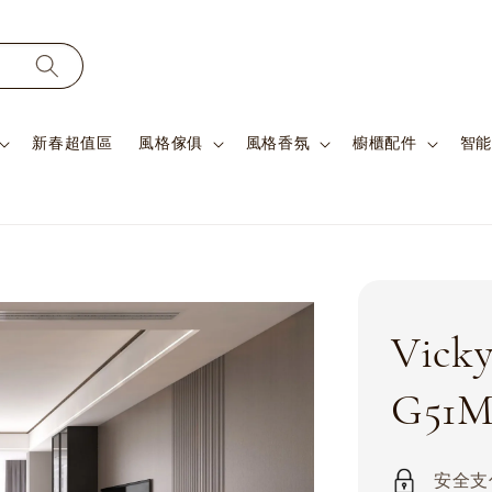
新春超值區
風格傢俱
風格香氛
櫥櫃配件
智能
Vic
G51M
安全支付 