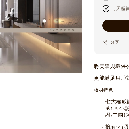
7天鑑賞期
分享
將美學與環保
更能滿足用戶
板材特色
七大權威
國CARB
證/中國I
擁有104