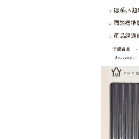
德系5A超
國際標準
產品經過
甲酸含量 < 
≦0.025mg/m