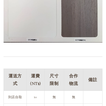
運送方
運費
尺寸
合作
備註
式
(NT$)
限制
物流
到店自取
$0
無
無