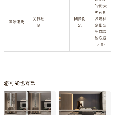
估價(大
型家具
另行報
國際物
及建材
國際運費
價
流
類批發
出口請
洽客服
人員)
您可能也喜歡