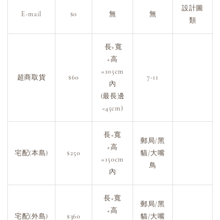
設計圖
E-mail
$0
無
無
類
長+寬
+高
=105cm
超商取貨
$60
7-11
內
(最長邊
<45cm)
長+寬
郵局/黑
+高
宅配(本島)
$250
貓/大嘴
=150cm
鳥
內
長+寬
郵局/黑
+高
宅配(外島)
$360
貓/大嘴