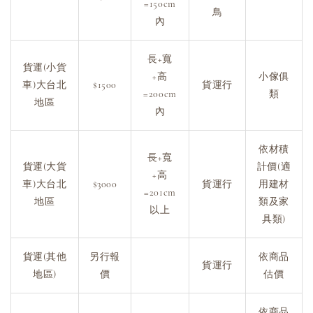
=150cm
鳥
內
長+寬
貨運(小貨
+高
小傢俱
車)大台北
$1500
貨運行
=200cm
類
地區
內
依材積
長+寬
貨運(大貨
計價(適
+高
車)大台北
$3000
貨運行
用建材
=201cm
地區
類及家
以上
具類)
貨運(其他
另行報
依商品
貨運行
地區)
價
估價
依商品