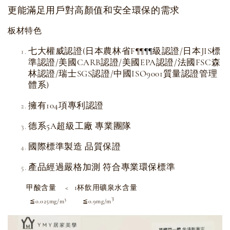
更能滿足用戶對高顏值和安全環保的需求
板材特色
七大權威認證(日本農林省F
級認證/日本JIS標
¶
¶
¶
¶
準認證/美國CARB認證/美國EPA認證/法國FSC森
林認證/瑞士SGS認證/中國ISO9001質量認證管理
體系)
擁有104項專利認證
德系5A超級工廠 專業團隊
國際標準製造 品質保證
產品經過嚴格加測 符合專業環保標準
甲酸含量 < 1杯飲用礦泉水含量
3
3
≦0.025mg/m
≦0.9mg/m