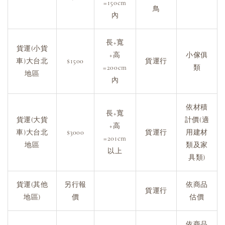
=150cm
鳥
內
長+寬
貨運(小貨
+高
小傢俱
車)大台北
$1500
貨運行
=200cm
類
地區
內
依材積
長+寬
貨運(大貨
計價(適
+高
車)大台北
$3000
貨運行
用建材
=201cm
地區
類及家
以上
具類)
貨運(其他
另行報
依商品
貨運行
地區)
價
估價
依商品