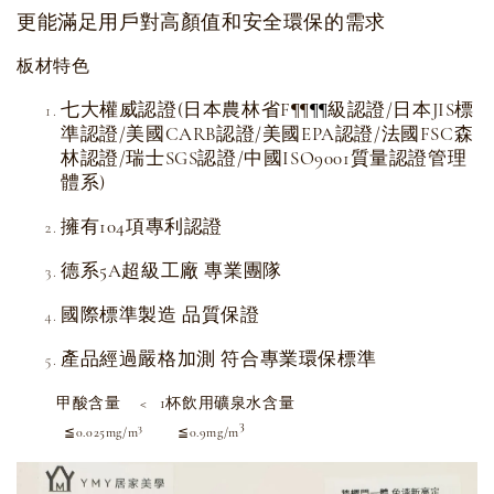
更能滿足用戶對高顏值和安全環保的需求
板材特色
七大權威認證(日本農林省F
級認證/日本JIS標
¶
¶
¶
¶
準認證/美國CARB認證/美國EPA認證/法國FSC森
林認證/瑞士SGS認證/中國ISO9001質量認證管理
體系)
擁有104項專利認證
德系5A超級工廠 專業團隊
國際標準製造 品質保證
產品經過嚴格加測 符合專業環保標準
甲酸含量 < 1杯飲用礦泉水含量
3
3
≦0.025mg/m
≦0.9mg/m