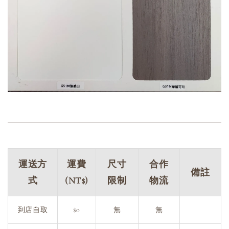
運送方
運費
尺寸
合作
備註
式
(NT$)
限制
物流
到店自取
$0
無
無