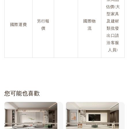
估價(大
型家具
另行報
國際物
及建材
國際運費
價
流
類批發
出口請
洽客服
人員)
您可能也喜歡