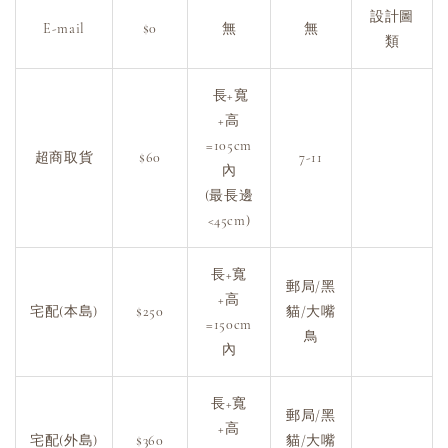
設計圖
E-mail
$0
無
無
類
長+寬
+高
=105cm
超商取貨
$60
7-11
內
(最長邊
<45cm)
長+寬
郵局/黑
+高
宅配(本島)
$250
貓/大嘴
=150cm
鳥
內
長+寬
郵局/黑
+高
宅配(外島)
$360
貓/大嘴