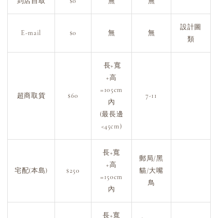
到店自取
$0
無
無
設計圖
E-mail
$0
無
無
類
長+寬
+高
=105cm
超商取貨
$60
7-11
內
(最長邊
<45cm)
長+寬
郵局/黑
+高
宅配(本島)
$250
貓/大嘴
=150cm
鳥
內
長+寬