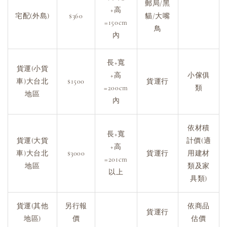
郵局/黑
+高
宅配(外島)
$360
貓/大嘴
=150cm
鳥
內
長+寬
貨運(小貨
+高
小傢俱
車)大台北
$1500
貨運行
=200cm
類
地區
內
依材積
長+寬
貨運(大貨
計價(適
+高
車)大台北
$3000
貨運行
用建材
=201cm
地區
類及家
以上
具類)
貨運(其他
另行報
依商品
貨運行
地區)
價
估價