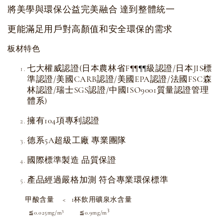
將美學與環保公益完美融合 達到整體統一
更能滿足用戶對高顏值和安全環保的需求
板材特色
七大權威認證(日本農林省F
級認證/日本JIS標
¶
¶
¶
¶
準認證/美國CARB認證/美國EPA認證/法國FSC森
林認證/瑞士SGS認證/中國ISO9001質量認證管理
體系)
擁有104項專利認證
德系5A超級工廠 專業團隊
國際標準製造 品質保證
產品經過嚴格加測 符合專業環保標準
甲酸含量 < 1杯飲用礦泉水含量
3
3
≦0.025mg/m
≦0.9mg/m