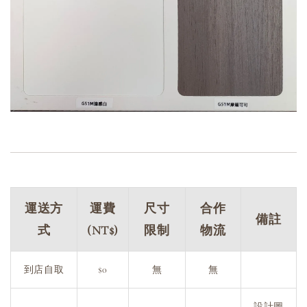
運送方
運費
尺寸
合作
備註
式
(NT$)
限制
物流
到店自取
$0
無
無
設計圖