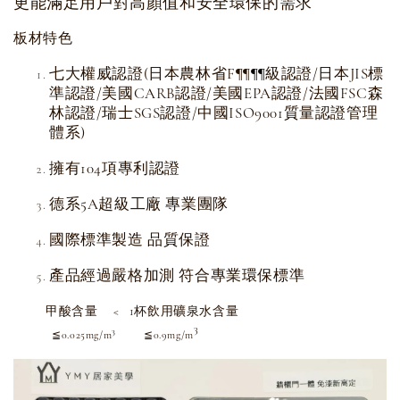
更能滿足用戶對高顏值和安全環保的需求
板材特色
七大權威認證(日本農林省F
級認證/日本JIS標
¶
¶
¶
¶
準認證/美國CARB認證/美國EPA認證/法國FSC森
林認證/瑞士SGS認證/中國ISO9001質量認證管理
體系)
擁有104項專利認證
德系5A超級工廠 專業團隊
國際標準製造 品質保證
產品經過嚴格加測 符合專業環保標準
甲酸含量 < 1杯飲用礦泉水含量
3
3
≦0.025mg/m
≦0.9mg/m