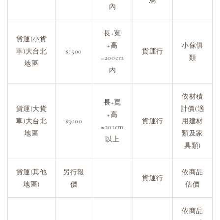
鳥
內
長+寬
貨運(小貨
+高
小傢俱
車)大台北
$1500
貨運行
=200cm
類
地區
內
依材積
長+寬
貨運(大貨
計價(適
+高
車)大台北
$3000
貨運行
用建材
=201cm
地區
類及家
以上
具類)
貨運(其他
另行報
依商品
貨運行
地區)
價
估價
依商品