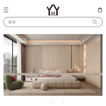
搜尋
1
/
1