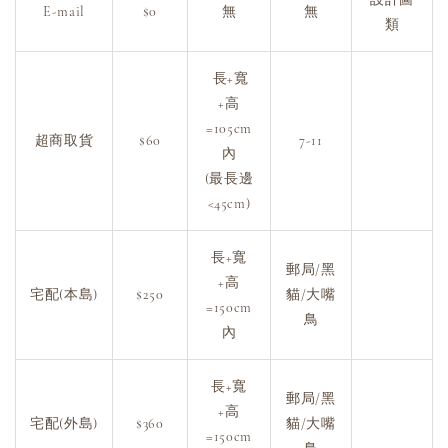
E-mail
$0
無
無
類
長+寬
+高
=105cm
超商取貨
$60
7-11
內
(最長邊
<45cm)
長+寬
郵局/黑
+高
宅配(本島)
$250
貓/大嘴
=150cm
鳥
內
長+寬
郵局/黑
+高
宅配(外島)
$360
貓/大嘴
=150cm