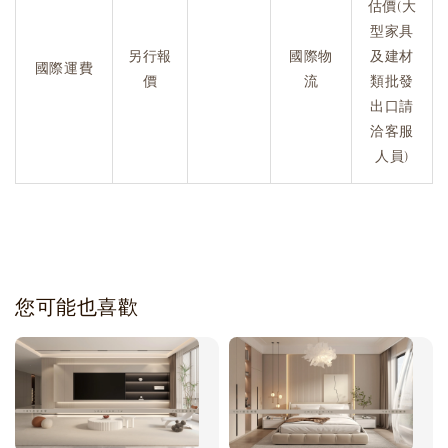
估價(大
型家具
另行報
國際物
及建材
國際運費
價
流
類批發
出口請
洽客服
人員)
您可能也喜歡