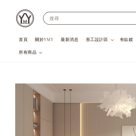
搜尋
首頁
關於YMY
最新消息
形工設計區
有鈦鍍
所有商品