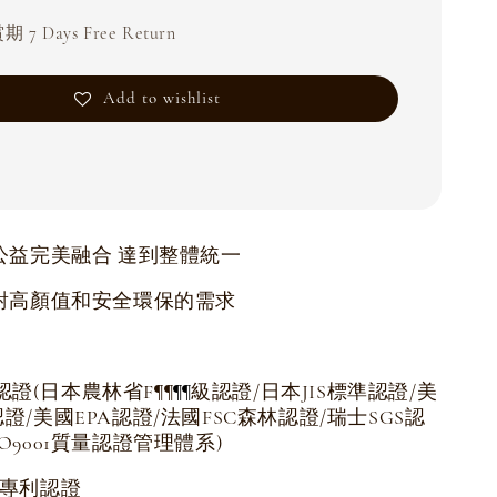
 7 Days Free Return
Add to wishlist
公益完美融合 達到整體統一
對高顏值和安全環保的需求
認證(日本農林省F
級認證/日本JIS標準認證/美
¶
¶
¶
¶
認證/美國EPA認證/法國FSC森林認證/瑞士SGS認
SO9001質量認證管理體系)
項專利認證