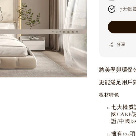
7天鑑賞期
分享
將美學與環保
更能滿足用戶
板材特色
七大權威
國CARB
證/中國I
擁有104