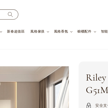
新春超值區
風格傢俱
風格香氛
櫥櫃配件
智能
Ril
G51M
安全支付 