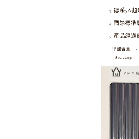
德系5A超
國際標準
產品經過
甲酸含量 < 
≦0.025mg/m