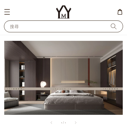
搜尋
1
/
1