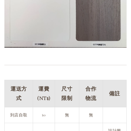
運送方
運費
尺寸
合作
備註
式
(NT$)
限制
物流
到店自取
$0
無
無
設計圖