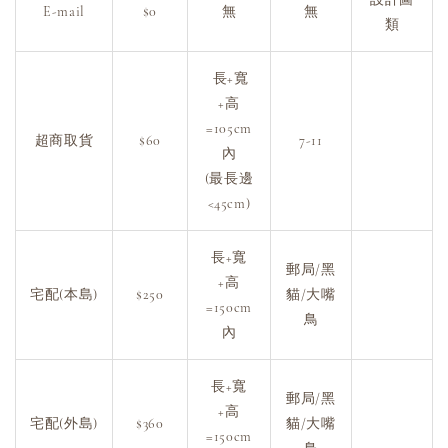
E-mail
$0
無
無
類
長+寬
+高
=105cm
超商取貨
$60
7-11
內
(最長邊
<45cm)
長+寬
郵局/黑
+高
宅配(本島)
$250
貓/大嘴
=150cm
鳥
內
長+寬
郵局/黑
+高
宅配(外島)
$360
貓/大嘴
=150cm