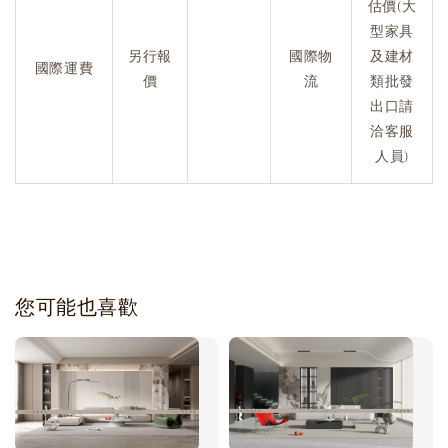
估價(大
型家具
另行報
國際物
及建材
國際運費
價
流
類批發
出口請
洽客服
人員)
您可能也喜歡