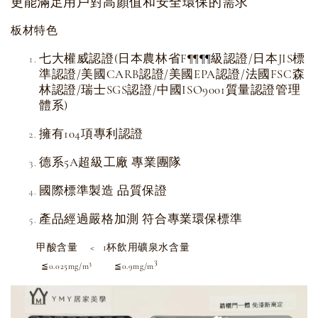
更能滿足用戶對高顏值和安全環保的需求
板材特色
七大權威認證(日本農林省F
級認證/日本JIS標
¶
¶
¶
¶
準認證/美國CARB認證/美國EPA認證/法國FSC森
林認證/瑞士SGS認證/中國ISO9001質量認證管理
體系)
擁有104項專利認證
德系5A超級工廠 專業團隊
國際標準製造 品質保證
產品經過嚴格加測 符合專業環保標準
甲酸含量 < 1杯飲用礦泉水含量
3
3
≦0.025mg/m
≦0.9mg/m