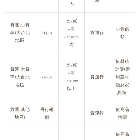
鳥
內
長+寬
貨運(小貨
+高
小傢俱
車)大台北
$1500
貨運行
=200cm
類
地區
內
依材積
長+寬
貨運(大貨
計價(適
+高
車)大台北
$3000
貨運行
用建材
=201cm
地區
類及家
以上
具類)
貨運(其他
另行報
依商品
貨運行
地區)
價
估價
依商品