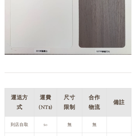
運送方
運費
尺寸
合作
備註
式
(NT$)
限制
物流
到店自取
$0
無
無