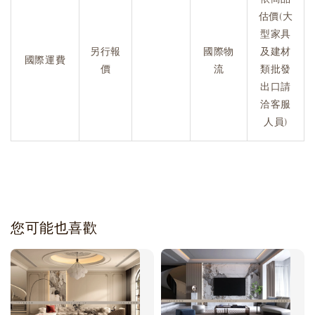
估價(大
型家具
另行報
國際物
及建材
國際運費
價
流
類批發
出口請
洽客服
人員)
您可能也喜歡