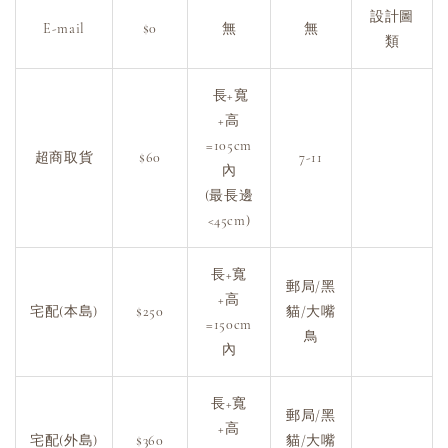
設計圖
E-mail
$0
無
無
類
長+寬
+高
=105cm
超商取貨
$60
7-11
內
(最長邊
<45cm)
長+寬
郵局/黑
+高
宅配(本島)
$250
貓/大嘴
=150cm
鳥
內
長+寬
郵局/黑
+高
宅配(外島)
$360
貓/大嘴