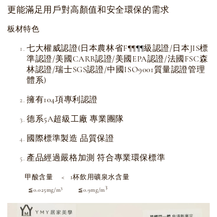
更能滿足用戶對高顏值和安全環保的需求
板材特色
七大權威認證(日本農林省F
級認證/日本JIS標
¶
¶
¶
¶
準認證/美國CARB認證/美國EPA認證/法國FSC森
林認證/瑞士SGS認證/中國ISO9001質量認證管理
體系)
擁有104項專利認證
德系5A超級工廠 專業團隊
國際標準製造 品質保證
產品經過嚴格加測 符合專業環保標準
甲酸含量 < 1杯飲用礦泉水含量
3
3
≦0.025mg/m
≦0.9mg/m