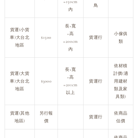
=150cm
鳥
內
長+寬
貨運(小貨
+高
小傢俱
車)大台北
$1500
貨運行
=200cm
類
地區
內
依材積
長+寬
貨運(大貨
計價(適
+高
車)大台北
$3000
貨運行
用建材
=201cm
地區
類及家
以上
具類)
貨運(其他
另行報
依商品
貨運行
地區)
價
估價
依商品