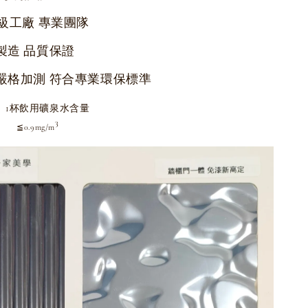
級工廠 專業團隊
製造 品質保證
嚴格加測 符合專業環保標準
1杯飲用礦泉水含量
3
3
≦0.9mg/m