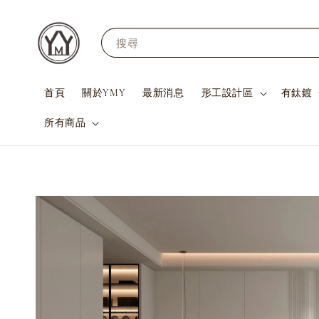
搜尋
首頁
關於YMY
最新消息
形工設計區
有鈦鍍
所有商品