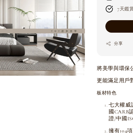
7天鑑賞期
分享
將美學與環保
更能滿足用戶
板材特色
七大權威
國CARB
證/中國I
擁有104