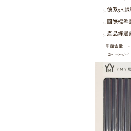
德系5A超
國際標準
產品經過
甲酸含量 < 
≦0.025mg/m