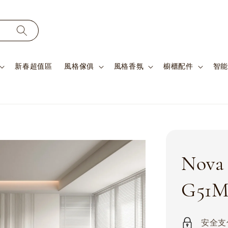
新春超值區
風格傢俱
風格香氛
櫥櫃配件
智能
No
G51M
安全支付 