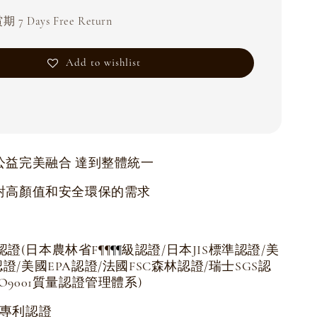
 7 Days Free Return
Add to wishlist
公益完美融合 達到整體統一
對高顏值和安全環保的需求
認證(日本農林省F
級認證/日本JIS標準認證/美
¶
¶
¶
¶
認證/美國EPA認證/法國FSC森林認證/瑞士SGS認
SO9001質量認證管理體系)
項專利認證