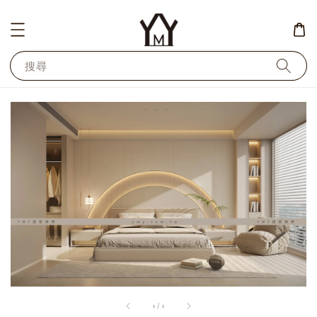
搜尋
1
/
1