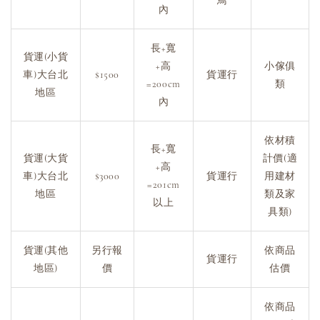
鳥
內
長+寬
貨運(小貨
+高
小傢俱
車)大台北
$1500
貨運行
=200cm
類
地區
內
依材積
長+寬
貨運(大貨
計價(適
+高
車)大台北
$3000
貨運行
用建材
=201cm
地區
類及家
以上
具類)
貨運(其他
另行報
依商品
貨運行
地區)
價
估價
依商品