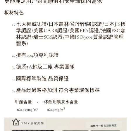
更能滿足用戶對高顏值和安全環保的需求
板材特色
七大權威認證(日本農林省F
級認證/日本JIS標
¶
¶
¶
¶
準認證/美國CARB認證/美國EPA認證/法國FSC森
林認證/瑞士SGS認證/中國ISO9001質量認證管理
體系)
擁有104項專利認證
德系5A超級工廠 專業團隊
國際標準製造 品質保證
產品經過嚴格加測 符合專業環保標準
甲酸含量 < 1杯飲用礦泉水含量
3
3
≦0.025mg/m
≦0.9mg/m