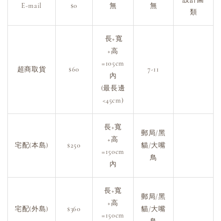
E-mail
$0
無
無
類
長+寬
+高
=105cm
超商取貨
$60
7-11
內
(最長邊
<45cm)
長+寬
郵局/黑
+高
宅配(本島)
$250
貓/大嘴
=150cm
鳥
內
長+寬
郵局/黑
+高
宅配(外島)
$360
貓/大嘴
=150cm