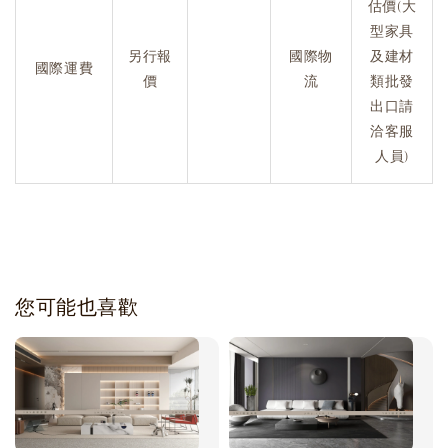
估價(大
型家具
另行報
國際物
及建材
國際運費
價
流
類批發
出口請
洽客服
人員)
您可能也喜歡