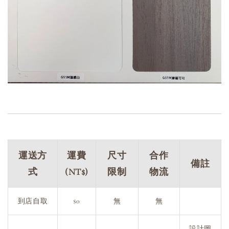
運送方
運費
尺寸
合作
備註
式
(NT$)
限制
物流
到店自取
$0
無
無
設計圖