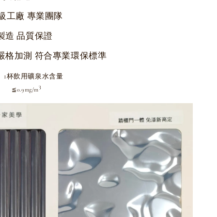
級工廠 專業團隊
製造 品質保證
嚴格加測 符合專業環保標準
1杯飲用礦泉水含量
3
3
≦0.9mg/m