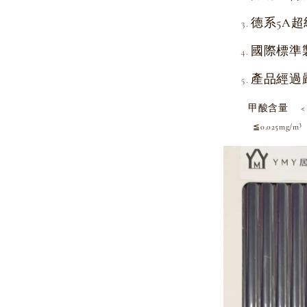
德系5A超
國際標準
產品經過
甲酸含量 < 
≦0.025mg/m