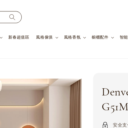
新春超值區
風格傢俱
風格香氛
櫥櫃配件
智能
Den
G51M
安全支付 