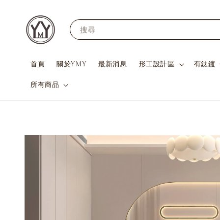
搜尋
首頁
關於YMY
最新消息
形工設計區
有鈦鍍
所有商品