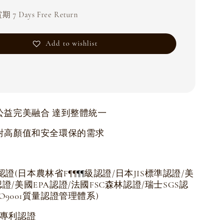
 7 Days Free Return
Add to wishlist
公益完美融合 達到整體統一
對高顏值和安全環保的需求
認證(日本農林省F
級認證/日本JIS標準認證/美
¶
¶
¶
¶
認證/美國EPA認證/法國FSC森林認證/瑞士SGS認
SO9001質量認證管理體系)
項專利認證