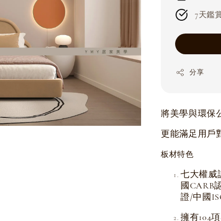
7天鑑賞期
分享
將美學與環保
更能滿足用戶
板材特色
七大權威
國CARB
證/中國I
擁有104