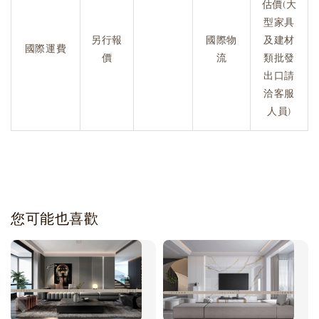
估價(大
型家具
另行報
國際物
及建材
國際運費
價
流
類批發
出口請
洽客服
人員)
您可能也喜歡