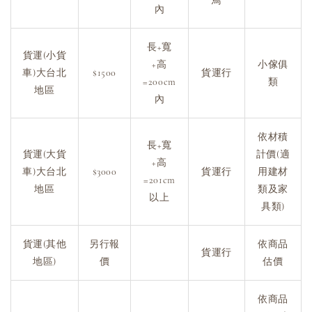
鳥
內
長+寬
貨運(小貨
+高
小傢俱
車)大台北
$1500
貨運行
=200cm
類
地區
內
依材積
長+寬
貨運(大貨
計價(適
+高
車)大台北
$3000
貨運行
用建材
=201cm
地區
類及家
以上
具類)
貨運(其他
另行報
依商品
貨運行
地區)
價
估價
依商品