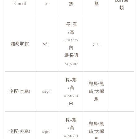
E-mail
$0
無
無
類
長+寬
+高
=105cm
超商取貨
$60
7-11
內
(最長邊
<45cm)
長+寬
郵局/黑
+高
宅配(本島)
$250
貓/大嘴
=150cm
鳥
內
長+寬
郵局/黑
+高
宅配(外島)
$360
貓/大嘴
=150cm