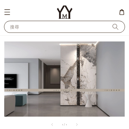
搜尋
1
/
1