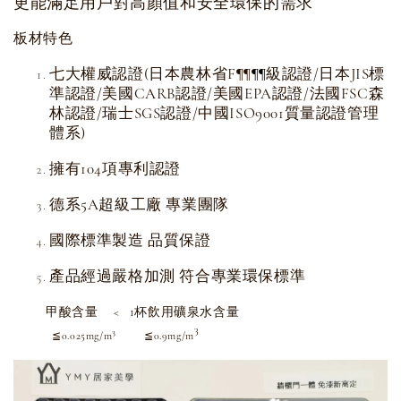
更能滿足用戶對高顏值和安全環保的需求
板材特色
七大權威認證(日本農林省F
級認證/日本JIS標
¶
¶
¶
¶
準認證/美國CARB認證/美國EPA認證/法國FSC森
林認證/瑞士SGS認證/中國ISO9001質量認證管理
體系)
擁有104項專利認證
德系5A超級工廠 專業團隊
國際標準製造 品質保證
產品經過嚴格加測 符合專業環保標準
甲酸含量 < 1杯飲用礦泉水含量
3
3
≦0.025mg/m
≦0.9mg/m