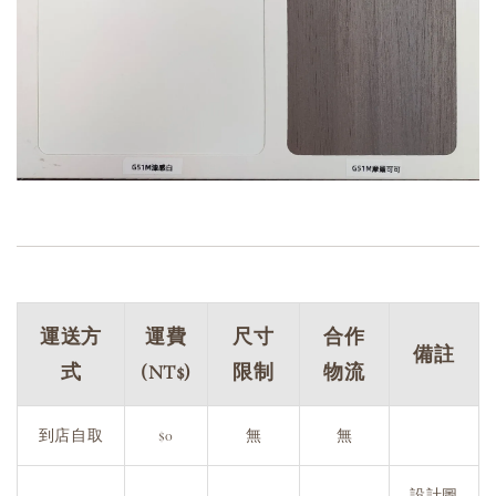
運送方
運費
尺寸
合作
備註
式
(NT$)
限制
物流
到店自取
$0
無
無
設計圖