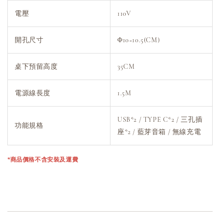
電壓
110V
開孔尺寸
Φ10~10.5(CM)
桌下預留高度
35CM
電源線長度
1.5M
USB*2 / TYPE C*2 / 三孔插
功能規格
座*2 / 藍芽音箱 / 無線充電
*商品價格不含安裝及運費