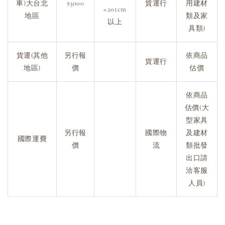
車)大台北
$3000
貨運行
用建材
=201cm
地區
類及家
以上
具類)
貨運(其他
另行報
依商品
貨運行
地區)
價
估價
依商品
估價(大
型家具
另行報
國際物
及建材
國際運費
價
流
類批發
出口請
洽客服
人員)