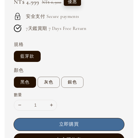
Sale
NT$ 4,999
Regular
優惠
NT$ 6,900
price
price
安全支付 Secure payments
7天鑑賞期 7 Days Free Return
規格
藍芽款
顏色
黑色
灰色
銀色
數量
立即購買