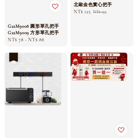
北歐金色實心把手
Sale
NT$ 125
Regular
NT$ 135
price
price
G22M9008 圓形單孔把手
G22M9009 方形單孔把手
Regular
NT$ 78
-
NT$ 88
price
優惠