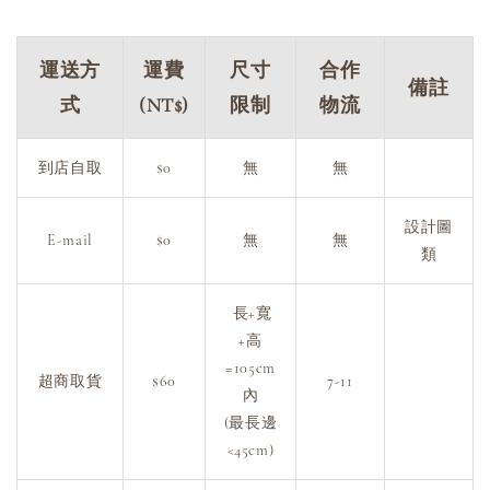
運送方
運費
尺寸
合作
備註
式
(NT$)
限制
物流
到店自取
$0
無
無
設計圖
E-mail
$0
無
無
類
長+寬
+高
=105cm
超商取貨
$60
7-11
內
(最長邊
<45cm)