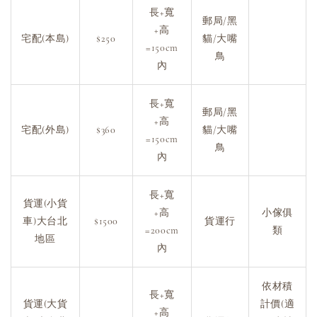
長+寬
郵局/黑
+高
宅配(本島)
$250
貓/大嘴
=150cm
鳥
內
長+寬
郵局/黑
+高
宅配(外島)
$360
貓/大嘴
=150cm
鳥
內
長+寬
貨運(小貨
+高
小傢俱
車)大台北
$1500
貨運行
=200cm
類
地區
內
依材積
長+寬
貨運(大貨
計價(適
+高