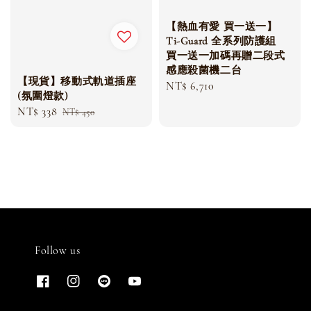
【熱血有愛 買一送一】
Ti-Guard 全系列防護組
買一送一加碼再贈二段式
感應殺菌機二台
【現貨】移動式軌道插座
Regular
NT$ 6,710
(氛圍燈款)
price
Sale
NT$ 338
Regular
NT$ 450
price
price
Follow us