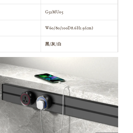
G52MU05
W60/80/100D8.6H1.9(cm)
黑/灰/白