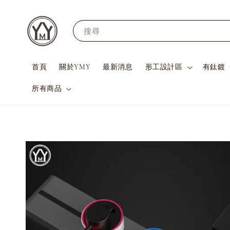
搜尋
首頁
關於YMY
最新消息
形工設計區
有鈦鍍
所有商品