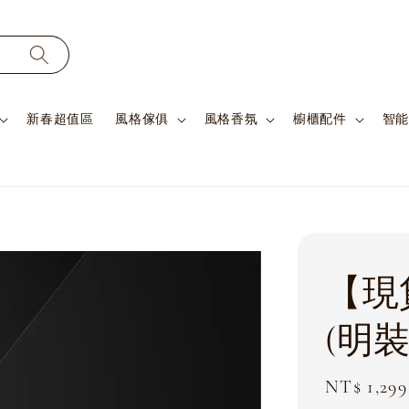
新春超值區
風格傢俱
風格香氛
櫥櫃配件
智能
【現
(明
Sale
NT$ 1,299