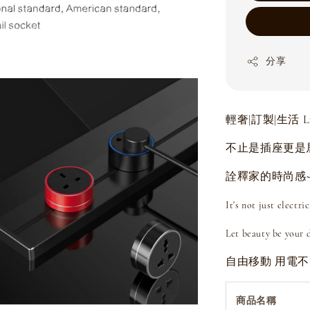
分享
輕奢|訂製|生活 Luxur
不止是插座更是
詮釋家的時尚感~
It's not just electri
Let beauty be your d
自由移動 用電
商品名稱