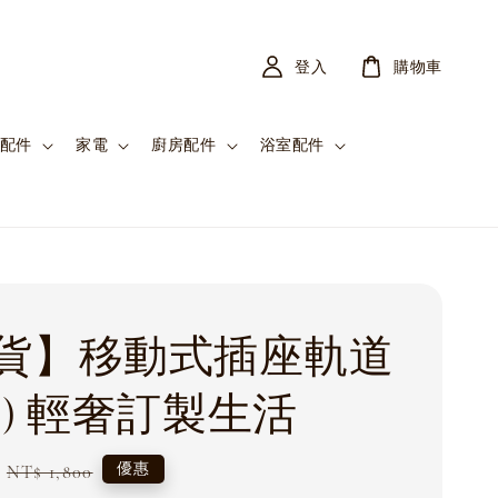
登入
購物車
配件
家電
廚房配件
浴室配件
貨】移動式插座軌道
裝) 輕奢訂製生活
Regular
優惠
NT$ 1,800