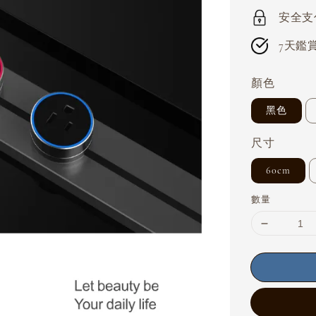
price
安全支付 
7天鑑賞期
顏色
黑色
尺寸
60cm
數量