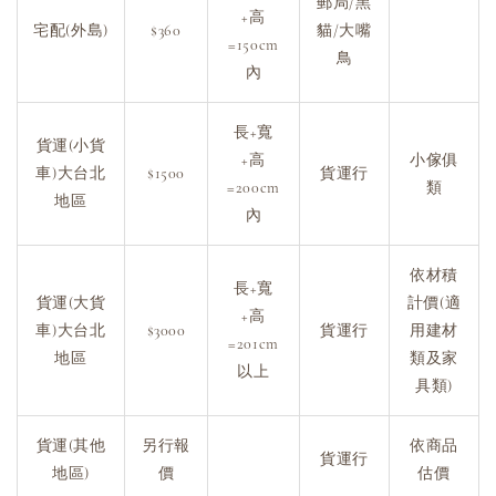
郵局/黑
+高
宅配(外島)
$360
貓/大嘴
=150cm
鳥
內
長+寬
貨運(小貨
+高
小傢俱
車)大台北
$1500
貨運行
=200cm
類
地區
內
依材積
長+寬
貨運(大貨
計價(適
+高
車)大台北
$3000
貨運行
用建材
=201cm
地區
類及家
以上
具類)
貨運(其他
另行報
依商品
貨運行
地區)
價
估價