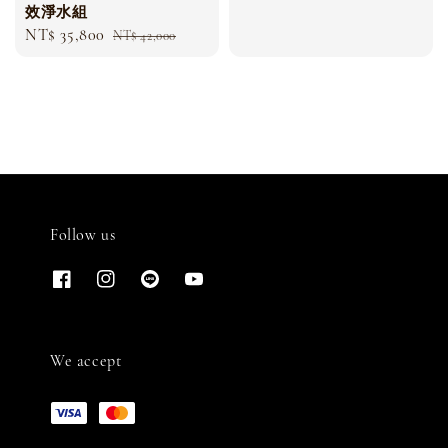
效淨水組
price
Sale
NT$ 35,800
Regular
NT$ 42,000
price
price
Follow us
We accept