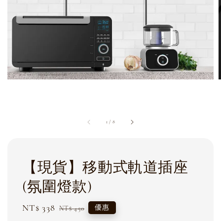
1
/
8
【現貨】移動式軌道插座
(氛圍燈款)
Sale
NT$ 338
Regular
優惠
NT$ 450
price
price