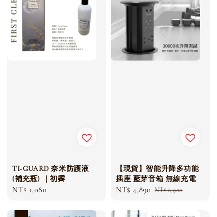
TI-GUARD 奈米防護液
【現貨】智能升降多功能
(補充瓶) ｜初霽
插座 藍芽音箱 無線充電
Regular
NT$ 1,080
Sale
NT$ 4,890
Regular
NT$ 6,900
price
price
price
優惠