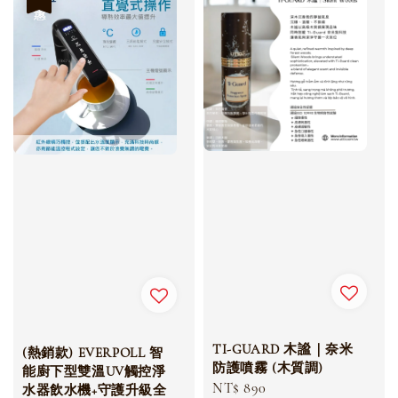
TI-GUARD 木謐｜奈米
(熱銷款) EVERPOLL 智
防護噴霧 (木質調)
能廚下型雙溫UV觸控淨
Regular
NT$ 890
水器飲水機+守護升級全