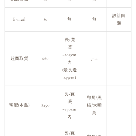
設計圖
E-mail
$0
無
無
類
長+寬
+高
=105cm
超商取貨
$60
7-11
內
(最長邊
<45cm)
長+寬
郵局/黑
+高
宅配(本島)
$250
貓/大嘴
=150cm
鳥
內
長+寬