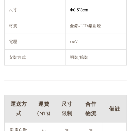
Φ6.5*3cm
尺寸
材質
全鋁+LED氛圍燈
電壓
110V
安裝方式
明裝/暗裝
運送方
運費
尺寸
合作
備註
式
(NT$)
限制
物流
到店自取
$0
無
無