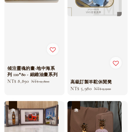
傾注靈魂的畫-地中海系
列 110*80 - 細緻油畫系列
Sale
NT$ 8,890
Regular
NT$ 12,800
高級訂製羊駝休閒凳
price
price
Sale
NT$ 5,980
Regular
NT$ 9,900
price
price
優惠
優惠