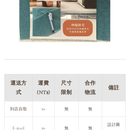
運送方
運費
尺寸
合作
備註
式
(NT$)
限制
物流
到店自取
$0
無
無
設計圖
E-mail
$0
無
無