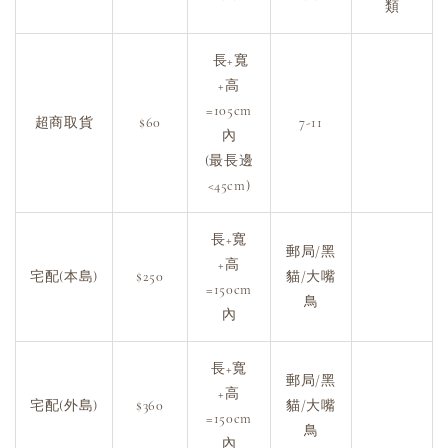
類
長+寬
+高
=105cm
超商取貨
$60
7-11
內
(最長邊
<45cm)
長+寬
郵局/黑
+高
宅配(本島)
$250
貓/大嘴
=150cm
鳥
內
長+寬
郵局/黑
+高
宅配(外島)
$360
貓/大嘴
=150cm
鳥
內