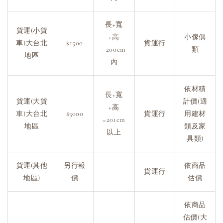
長+寬
貨運(小貨
+高
小傢俱
車)大台北
$1500
貨運行
=200cm
類
地區
內
依材積
長+寬
貨運(大貨
計價(適
+高
車)大台北
$3000
貨運行
用建材
=201cm
地區
類及家
以上
具類)
貨運(其他
另行報
依商品
貨運行
地區)
價
估價
依商品
估價(大