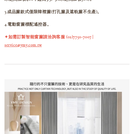
3.成品簾款式僅限韓褶簾(打孔簾及遮軌簾不生產)。
4.電動窗簾標配遙控器。
✦如需訂製智能窗簾請洽詢客服 (02)7750-7007 |
service@ymy.com.tw