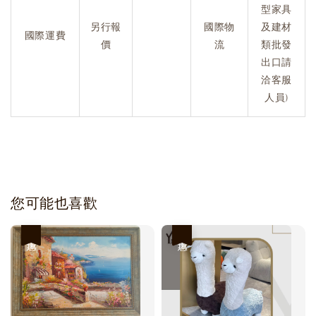
型家具
另行報
國際物
及建材
國際運費
價
流
類批發
出口請
洽客服
人員)
您可能也喜歡
優惠
優惠