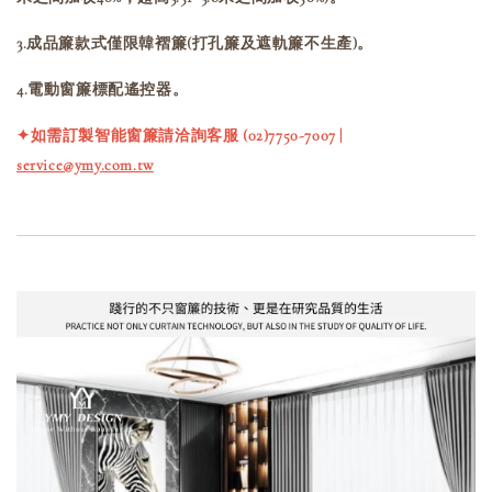
3.成品簾款式僅限韓褶簾(打孔簾及遮軌簾不生產)。
4.電動窗簾標配遙控器。
✦如需訂製智能窗簾請洽詢客服 (02)7750-7007 |
service@ymy.com.tw