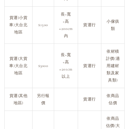
長+寬
貨運(小貨
+高
小傢俱
車)大台北
$1500
貨運行
=200cm
類
地區
內
依材積
長+寬
貨運(大貨
計價(適
+高
車)大台北
$3000
貨運行
用建材
=201cm
地區
類及家
以上
具類)
貨運(其他
另行報
依商品
貨運行
地區)
價
估價
依商品
估價(大