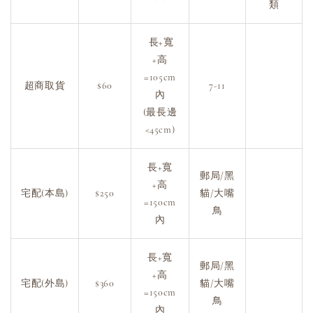
類
長+寬
+高
=105cm
超商取貨
$60
7-11
內
(最長邊
<45cm)
長+寬
郵局/黑
+高
宅配(本島)
$250
貓/大嘴
=150cm
鳥
內
長+寬
郵局/黑
+高
宅配(外島)
$360
貓/大嘴
=150cm
鳥
內