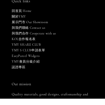
Quick links
回首頁 Home
關於YMY
展示門市 Our Showroom
與我們聯絡 Contact us
與我們合作 Cooperate with us
KOL合作報名表
YMY SHARE CLUB
YMY S CLUB申請表單
EasyParcel Widgets
YMY會員分級介紹
認證專區
Our mission
Quality materials, good designs, craftsmanship and
sustainability.