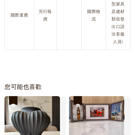
型家具
另行報
國際物
及建材
國際運費
價
流
類批發
出口請
洽客服
人員)
您可能也喜歡
優惠
優惠