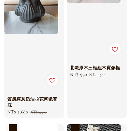
北歐原木三框組木質像框
Sale
NT$ 999
Regular
NT$ 1,700
price
price
質感霧灰奶油拉花陶瓷花
瓶
Sale
NT$ 2,680
Regular
NT$ 3,590
price
price
優惠
優惠