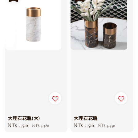
大理石花瓶(大)
大理石花瓶
Sale
NT$ 2,580
Regular
Sale
NT$ 2,580
Regular
NT$ 3,380
NT$ 3,450
price
price
price
price