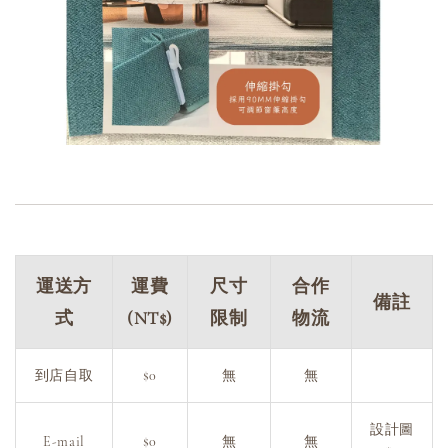
運送方
運費
尺寸
合作
備註
式
(NT$)
限制
物流
到店自取
$0
無
無
設計圖
E-mail
$0
無
無