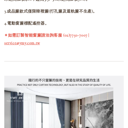
3.成品簾款式僅限韓褶簾(打孔簾及遮軌簾不生產)。
4.電動窗簾標配遙控器。
✦如需訂製智能窗簾請洽詢客服 (02)7750-7007 |
service@ymy.com.tw