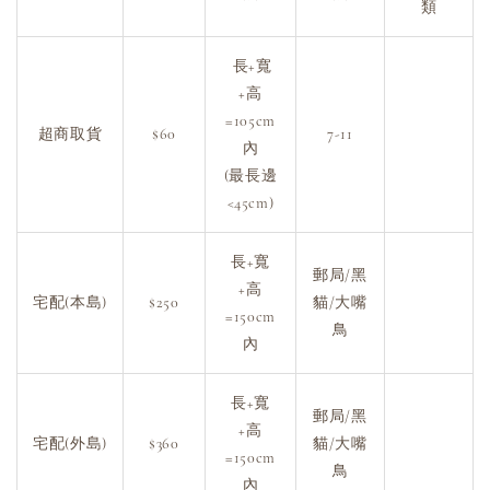
類
長+寬
+高
=105cm
超商取貨
$60
7-11
內
(最長邊
<45cm)
長+寬
郵局/黑
+高
宅配(本島)
$250
貓/大嘴
=150cm
鳥
內
長+寬
郵局/黑
+高
宅配(外島)
$360
貓/大嘴
=150cm
鳥
內