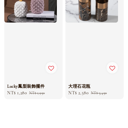
Lucky鳳梨裝飾擺件
大理石花瓶
Sale
NT$ 1,280
Regular
Sale
NT$ 2,580
Regular
NT$ 1,950
NT$ 3,450
price
price
price
price