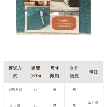
運送方
運費
尺寸
合作
備註
式
(NT$)
限制
物流
到店自取
$0
無
無
設計圖
E-mail
$0
無
無