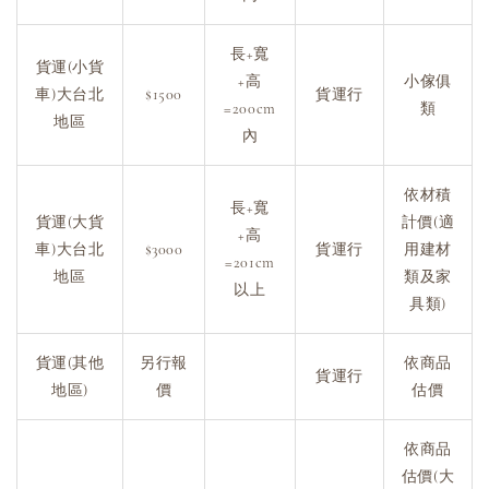
長+寬
貨運(小貨
+高
小傢俱
車)大台北
$1500
貨運行
=200cm
類
地區
內
依材積
長+寬
貨運(大貨
計價(適
+高
車)大台北
$3000
貨運行
用建材
=201cm
地區
類及家
以上
具類)
貨運(其他
另行報
依商品
貨運行
地區)
價
估價
依商品
估價(大