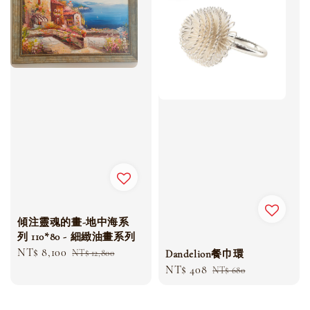
傾注靈魂的畫-地中海系
列 110*80 - 細緻油畫系列
Sale
NT$ 8,100
Regular
NT$ 12,800
Dandelion餐巾環
price
price
Sale
NT$ 408
Regular
NT$ 680
price
price