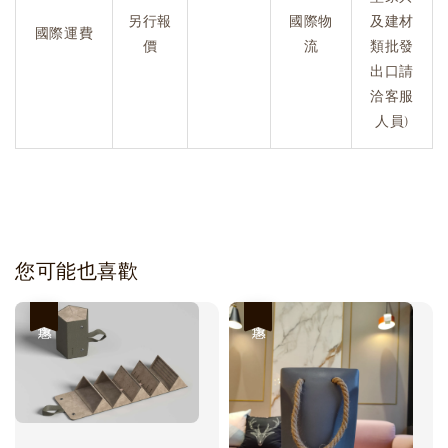
另行報
國際物
及建材
國際運費
價
流
類批發
出口請
洽客服
人員)
您可能也喜歡
優惠
優惠