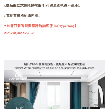
3.成品簾款式僅限韓褶簾(打孔簾及遮軌簾不生產)。
4.電動窗簾標配遙控器。
✦如需訂製智能窗簾請洽詢客服 (02)7750-7007 |
service@ymy.com.tw