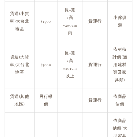
長+寬
貨運(小貨
+高
小傢俱
車)大台北
$1500
貨運行
=200cm
類
地區
內
依材積
長+寬
貨運(大貨
計價(適
+高
車)大台北
$3000
貨運行
用建材
=201cm
地區
類及家
以上
具類)
貨運(其他
另行報
依商品
貨運行
地區)
價
估價
依商品
估價(大
型家具