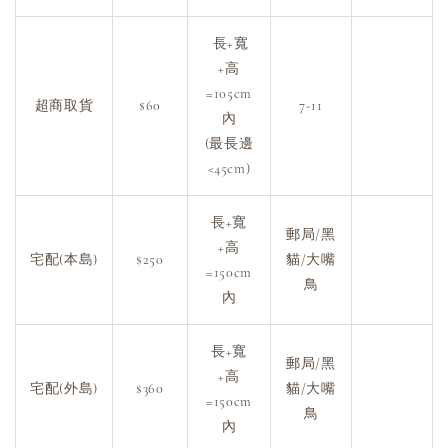
長+寬
+高
=105cm
超商取貨
$60
7-11
內
(最長邊
<45cm)
長+寬
郵局/黑
+高
宅配(本島)
$250
貓/大嘴
=150cm
鳥
內
長+寬
郵局/黑
+高
宅配(外島)
$360
貓/大嘴
=150cm
鳥
內