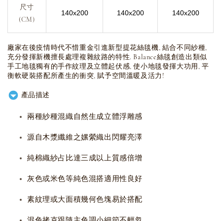
尺寸
140x200
140x200
140x200
(CM)
廠家在後疫情時代不惜重金引進新型提花絲毯機, 結合不同紗種,
充分發揮新機擅長處理複雜紋路的特性. Balance絲毯創造出類似
手工地毯獨有的手作紋理及立體起伏感, 使小地毯發揮大功用, 平
衡軟硬裝搭配所產生的衝突, 賦予空間溫暖及活力!
產品描述
兩種紗種混織自然生成立體浮雕感
源自木漿纖維之嫘縈織出閃耀亮澤
純棉織紗占比達三成以上質感倍增
灰色或米色等純色混搭適用性良好
素紋理或大面積幾何色塊易於搭配
混色拷克跟隨主色調小細節不輕忽