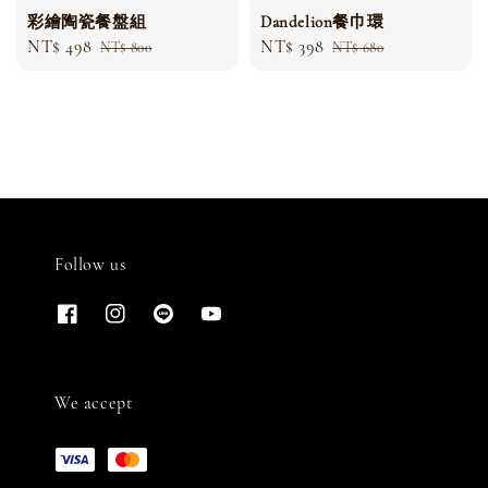
彩繪陶瓷餐盤組
Dandelion餐巾環
Sale
NT$ 498
Regular
Sale
NT$ 398
Regular
NT$ 800
NT$ 680
price
price
price
price
Follow us
We accept