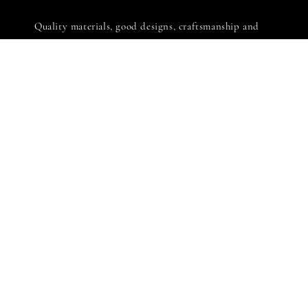
Quality materials, good designs, craftsmanship and
sustainability.
有木有國際股份有限公司
統一編號: 90576069
LINE客服: 週一至週五 [ 10:00-18:30 ]
Copyright © 2022 YMY International Co., Ltd. All rights reserved.
服務條款
隱私政策
退換貨政策
|
|