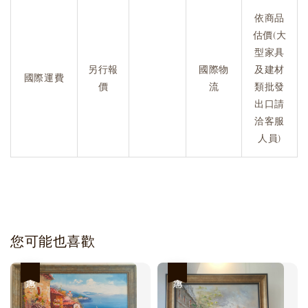
依商品
估價(大
型家具
另行報
國際物
及建材
國際運費
價
流
類批發
出口請
洽客服
人員)
您可能也喜歡
優惠
優惠