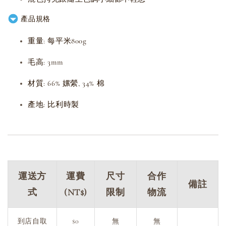
產品規格
重量: 每平米800g
毛高: 3mm
材質: 66% 嫘縈, 34% 棉
產地: 比利時製
運送方
運費
尺寸
合作
備註
式
(NT$)
限制
物流
到店自取
$0
無
無