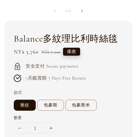
1
/
7
Balance多紋理比利時絲毯
Sale
NT$ 5,760
Regular
優惠
NT$ 7,200
price
price
安全支付 Secure payments
7天鑑賞期 7 Days Free Return
款式
雅紋
包豪斯
包豪斯米
數量