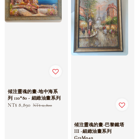
傾注靈魂的畫-地中海系
列 110*80 - 細緻油畫系列
Sale
NT$ 8,890
Regular
NT$ 12,800
price
price
傾注靈魂的畫-巴黎鐵塔
III -細緻油畫系列
G12M040