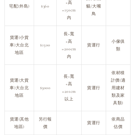
+高
宅配(外島)
$360
貓/大嘴
=150cm
鳥
內
長+寬
貨運(小貨
+高
小傢俱
車)大台北
$1500
貨運行
=200cm
類
地區
內
依材積
長+寬
貨運(大貨
計價(適
+高
車)大台北
$3000
貨運行
用建材
=201cm
地區
類及家
以上
具類)
貨運(其他
另行報
依商品
貨運行
地區)
價
估價