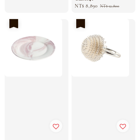
Sale
NT$ 8,890
Regular
NT$ 12,800
price
price
優惠
優惠