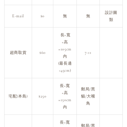
設計圖
E-mail
$0
無
無
類
長+寬
+高
=105cm
超商取貨
$60
7-11
內
(最長邊
<45cm)
長+寬
郵局/黑
+高
宅配(本島)
$250
貓/大嘴
=150cm
鳥
內
長+寬
郵局/黑