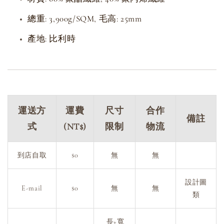
總重: 3,900g/SQM, 毛高: 25mm
產地: 比利時
運送方
運費
尺寸
合作
備註
式
(NT$)
限制
物流
到店自取
$0
無
無
設計圖
E-mail
$0
無
無
類
長+寬