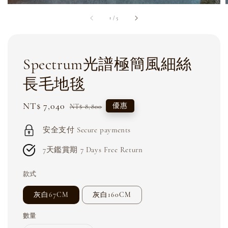
1
/
5
Spectrum光譜極簡風細絲
長毛地毯
Sale
NT$ 7,040
Regular
優惠
NT$ 8,800
price
price
安全支付 Secure payments
7天鑑賞期 7 Days Free Return
款式
灰白67CM
灰白160CM
數量