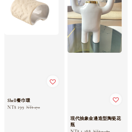
Shell餐巾環
Sale
NT$ 199
Regular
NT$ 270
price
price
現代抽象金邊造型陶瓷花
瓶
Sale
NT$ 1,288
Regular
NT$ 2,480