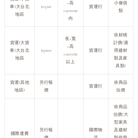
+高
小傢俱
車)大台北
$1500
貨運行
=200cm
類
地區
內
依材積
長+寬
貨運(大貨
計價(適
+高
車)大台北
$3000
貨運行
用建材
=201cm
地區
類及家
以上
具類)
貨運(其他
另行報
依商品
貨運行
地區)
價
估價
依商品
估價(大
型家具
另行報
國際物
及建材
國際運費
價
流
類批發