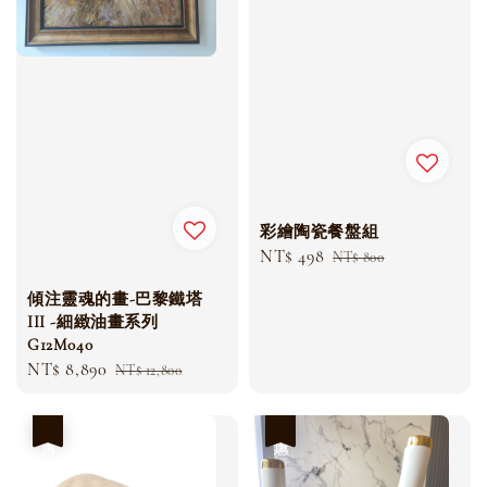
彩繪陶瓷餐盤組
Sale
NT$ 498
Regular
NT$ 800
price
price
傾注靈魂的畫-巴黎鐵塔
III -細緻油畫系列
G12M040
Sale
NT$ 8,890
Regular
NT$ 12,800
price
price
優惠
優惠