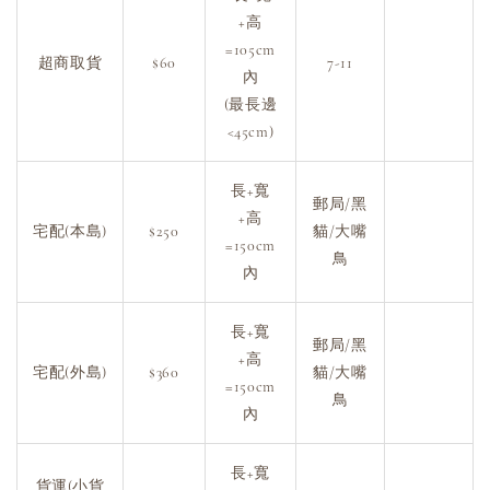
+高
=105cm
超商取貨
$60
7-11
內
(最長邊
<45cm)
長+寬
郵局/黑
+高
宅配(本島)
$250
貓/大嘴
=150cm
鳥
內
長+寬
郵局/黑
+高
宅配(外島)
$360
貓/大嘴
=150cm
鳥
內
長+寬
貨運(小貨