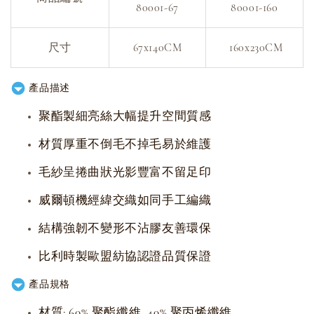
80001-67
80001-160
尺寸
67x140CM
160x230CM
產品描述
聚酯製細亮絲大幅提升空間質感
材質厚重不倒毛不掉毛易於維護
毛紗呈捲曲狀光影豐富不留足印
威爾頓機經緯交織如同手工編織
結構強韌不變形不沾膠友善環保
比利時製歐盟紡協認證品質保證
產品規格
材質: 60% 聚酯纖維, 40% 聚丙烯纖維