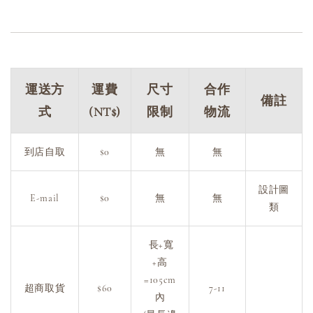
運送方
運費
尺寸
合作
備註
式
(NT$)
限制
物流
到店自取
$0
無
無
設計圖
E-mail
$0
無
無
類
長+寬
+高
=105cm
超商取貨
$60
7-11
內