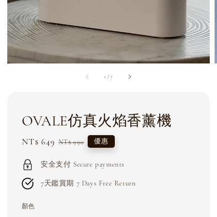
1
/
7
OVALE仿真火焰香薰機
Sale
NT$ 649
Regular
優惠
NT$ 990
price
price
安全支付 Secure payments
7天鑑賞期 7 Days Free Return
顏色