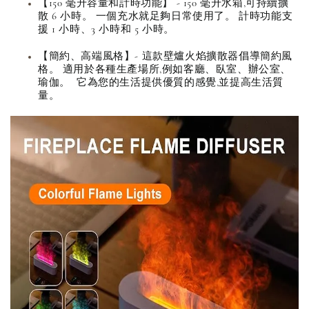
【150 毫升容量和計時功能】 - 150 毫升水箱,可持續擴
散 6 小時。 一個充水就足夠日常使用了。 計時功能支
援 1 小時、3 小時和 5 小時。
【簡約、高端風格】- 這款壁爐火焰擴散器倡導簡約風
格。 適用於各種生產場所,例如客廳、臥室、辦公室、
瑜伽。 它為您的生活提供優質的感覺,並提高生活質
量。