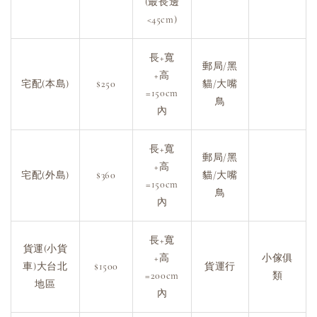
(最長邊
<45cm)
長+寬
郵局/黑
+高
宅配(本島)
$250
貓/大嘴
=150cm
鳥
內
長+寬
郵局/黑
+高
宅配(外島)
$360
貓/大嘴
=150cm
鳥
內
長+寬
貨運(小貨
+高
小傢俱
車)大台北
$1500
貨運行
=200cm
類
地區
內