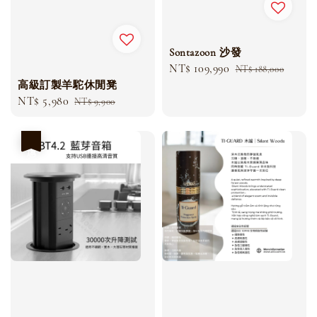
Sontazoon 沙發
Sale
NT$ 109,990
Regular
NT$ 188,000
高級訂製羊駝休閒凳
price
price
Sale
NT$ 5,980
Regular
NT$ 9,900
price
price
優惠