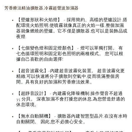
芳香療法精油擴散器,冷霧超聲波加濕器
【壁爐形狀和火焰燈】 - 採用簡約、高檔的壁爐設計,搭
配環境火焰照明,使噴霧就像真正的火焰一樣,整個加濕
器就像燃燒的壁爐。它不僅是擴散器,也可以是裝飾品或
夜燈.
【七個變色燈和固定燈顏色】 - 燈可以單獨打開。 有
七色循環照明和固定彩色照明的兩種模式。 您可以根
據自己喜歡的自由選擇!
【超音波霧化】-內建超音波霧化裝置。 超音波霧化更
精緻,可以快速將分子擴散到空氣中,從而填滿整個房
間。具有良好的加濕和芳香療法效果。
【超靜音設計】 - 內建霧化降噪機制,操作聲音不超過
35 分貝。 深夜加濕不會打擾您的休息,為您營造舒適的
休息環境。
【無水自動關機】 - 擴散器內建智慧型晶片,在沒有水時
自動關閉。 因此,您不必擔心安全。