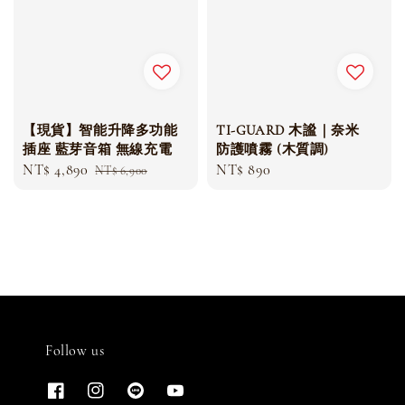
【現貨】智能升降多功能
TI-GUARD 木謐｜奈米
插座 藍芽音箱 無線充電
防護噴霧 (木質調)
Sale
NT$ 4,890
Regular
Regular
NT$ 890
NT$ 6,900
price
price
price
Follow us