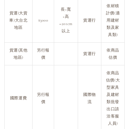
依材積
長+寬
貨運(大貨
計價(適
+高
車)大台北
$3000
貨運行
用建材
=201cm
地區
類及家
以上
具類)
貨運(其他
另行報
依商品
貨運行
地區)
價
估價
依商品
估價(大
型家具
另行報
國際物
及建材
國際運費
價
流
類批發
出口請
洽客服
人員)