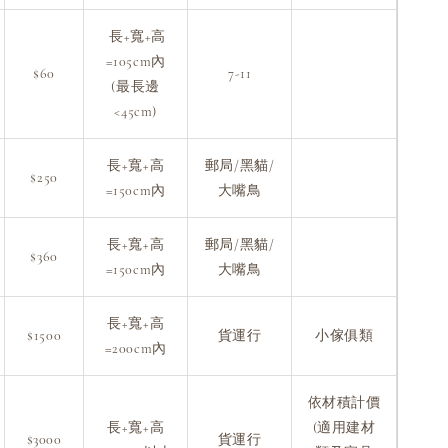
長+寬+高
=105cm內
$60
7-11
(最長邊
<45cm)
長+寬+高
郵局/黑貓/
$250
=150cm內
大嘴鳥
長+寬+高
郵局/黑貓/
$360
=150cm內
大嘴鳥
長+寬+高
$1500
貨運行
小傢俱類
=200cm內
依材積計價
長+寬+高
(適用建材
$3000
貨運行