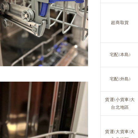
超商取貨
宅配(本島)
宅配(外島)
貨運(小貨車)大
台北地區
貨運(大貨車)大