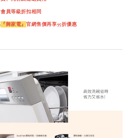
站會員等級折扣相同
碼
『舞家電』
官網售價再享95折優惠