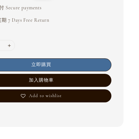
price
Secure payments
 7 Days Free Return
立即購買
加入購物車
Add to wishlist