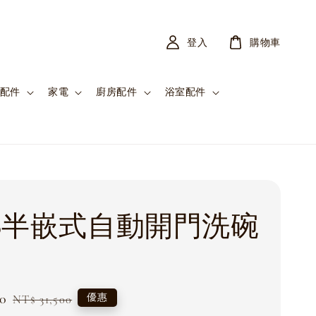
登入
購物車
配件
家電
廚房配件
浴室配件
ago半嵌式自動開門洗碗
0
Regular
優惠
NT$ 31,500