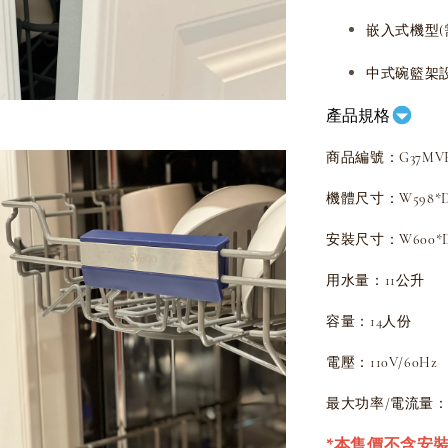
嵌入式機型(
中式碗籃架
產品規格
商品編號：G37MVE
機體尺寸：W598*D5
安裝尺寸：W600*D5
用水量：11公升
容量：14人份
電壓：110V/60Hz
最大功率/電流量：10
*本售價不含安