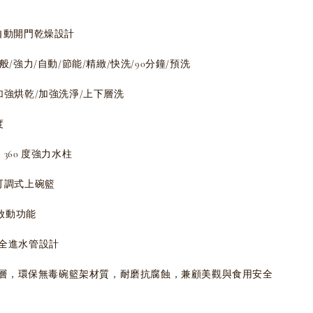
en 自動開門乾燥設計
般/強力/自動/節能/精緻/快洗/90分鐘/預洗
加強烘乾/加強洗淨/上下層洗
度
360 度強力水柱
可調式上碗籃
遲啟動功能
op安全進水管設計
鋼內層，環保無毒碗籃架材質，耐磨抗腐蝕，兼顧美觀與食用安全