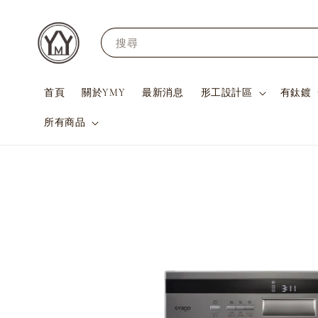
搜尋
首頁
關於YMY
最新消息
形工設計區
有鈦鍍
所有商品