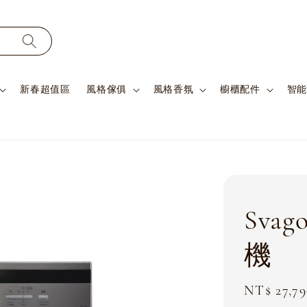
新春超值區
風格傢俱
風格香氛
櫥櫃配件
智能
Sv
機
Sale
NT$ 27,79