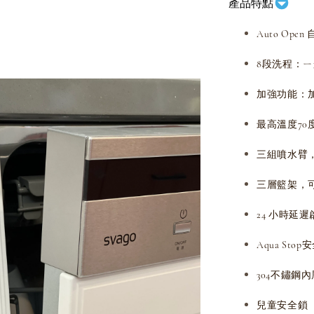
產品特點
Auto Op
8段洗程：ㄧ
加強功能：
最高溫度70
三組噴水臂，
三層籃架，
24 小時延
Aqua St
304不鏽
兒童安全鎖