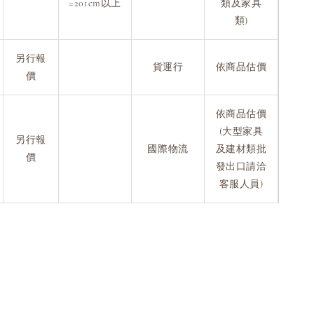
=201cm以上
類及家具
類)
另行報
貨運行
依商品估價
價
依商品估價
(大型家具
另行報
國際物流
及建材類批
價
發出口請洽
客服人員)