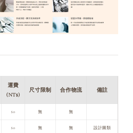
運費
尺寸限制
合作物流
備註
(NT$)
$0
無
無
$0
無
無
設計圖類