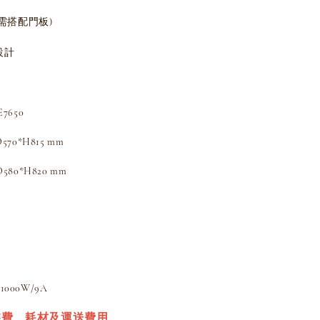
需搭配門板)
設計
7650
70*H815 mm
80*H820 mm
00W/9A
裝費、耗材及運送費用