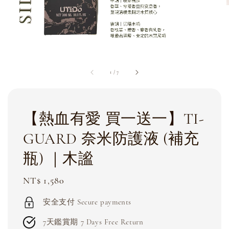
1
/
7
【熱血有愛 買一送一】TI-
GUARD 奈米防護液 (補充
瓶) ｜木謐
Regular
NT$ 1,580
price
安全支付 Secure payments
7天鑑賞期 7 Days Free Return