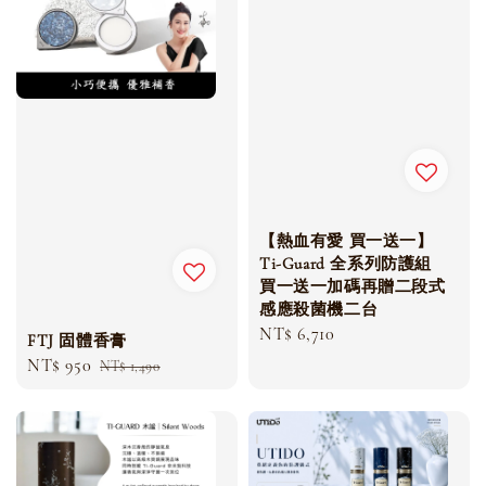
【熱血有愛 買一送一】
Ti-Guard 全系列防護組
買一送一加碼再贈二段式
感應殺菌機二台
Regular
NT$ 6,710
FTJ 固體香膏
price
Sale
NT$ 950
Regular
NT$ 1,490
price
price