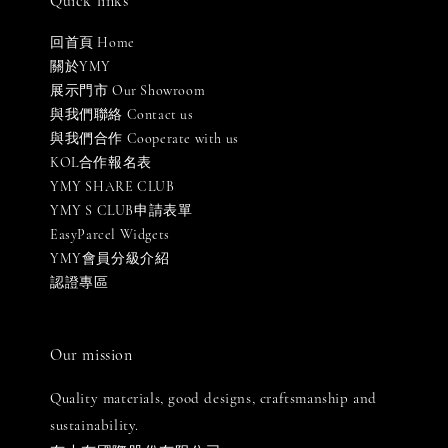
Quick links
回首頁 Home
關於YMY
展示門市 Our Showroom
與我們聯絡 Contact us
與我們合作 Cooperate with us
KOL合作報名表
YMY SHARE CLUB
YMY S CLUB申請表單
EasyParcel Widgets
YMY會員分級介紹
認證專區
Our mission
Quality materials, good designs, craftsmanship and
sustainability.