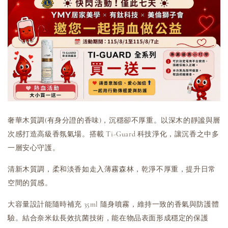
奢華木質調(有身分證的香味)，沉穩卻不厚重。以深木的靜謐與層
次感打造高級香氛氣場。搭載 Ti-Guard 科技淨化，讓沉香之中多
一層安心守護。
清新木質調，柔和淡香如走入薄霧森林，乾淨不厚重，提升日常
空間的質感。
大容量設計能隨時補充 35ml 隨身噴霧，維持一致的香氣與防護體
驗。結合奈米鈦長效抗菌技術，能在物品表面形成穩定的保護