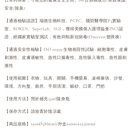
日常到專業，守衛您的健康安全空間。(不含酒精成分/長效保護/
安全/除臭)
【通過檢驗認證】瑞德生物科技、PCPC、國防醫學院P4實驗
室、BOKEN、SuperLab、SGS，獲得美國個人護理協會INCl認
證，經國家實驗室測試，有效抑制新冠病毒(Omicron 變異株)
【通過安全性檢驗】ISO 10993 生物相容性試驗 : 細胞毒性、皮膚
刺激性、皮膚過敏性、急性口服毒性、急性吸入毒性、急性眼刺
激性
【使用範圍】衣物、玩具、開關、手機螢幕、桌椅傢俱、沙發、
環境、方向盤、廁所、手部清潔、貓砂、口罩、門把
【使用方法】用於補充35ml隨身瓶
【保存方式】請放置於陰涼處
【商品規格】190xØ58(mm)/外盒60x60x195(mm)