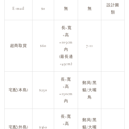
設計圖
E-mail
$0
無
無
類
長+寬
+高
=105cm
超商取貨
$60
7-11
內
(最長邊
<45cm)
長+寬
郵局/黑
+高
宅配(本島)
$250
貓/大嘴
=150cm
鳥
內
長+寬
郵局/黑
+高
宅配(外島)
$360
貓/大嘴