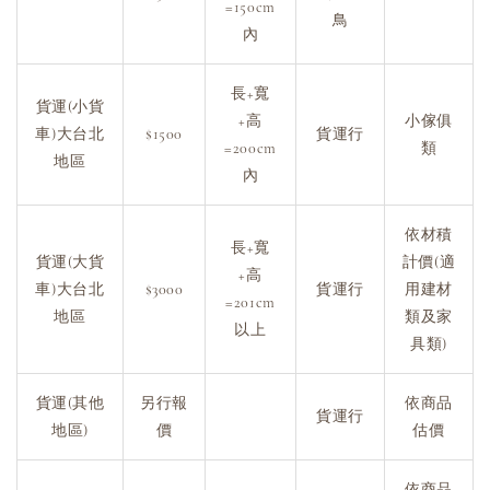
=150cm
鳥
內
長+寬
貨運(小貨
+高
小傢俱
車)大台北
$1500
貨運行
=200cm
類
地區
內
依材積
長+寬
貨運(大貨
計價(適
+高
車)大台北
$3000
貨運行
用建材
=201cm
地區
類及家
以上
具類)
貨運(其他
另行報
依商品
貨運行
地區)
價
估價
依商品