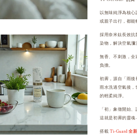
以無味純淨為核心設
或親子出行，都能
採用奈米鈦長效抗
染物，解決空氣瀰
無香、不刺激，全
負擔。
初霽，源自「雨後
雨水洗過空氣後，
的輕柔純淨。
「初」象徵開始、
這就是初霽的靈魂
搭載
Ti-Guard