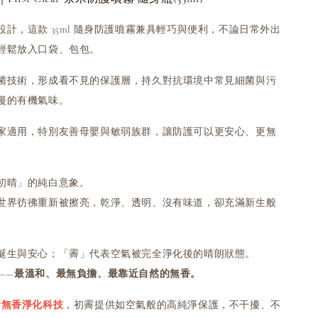
計，這款 35ml 隨身防護噴霧兼具輕巧與便利，不論日常外出
輕鬆放入口袋、包包。
菌技術，形成看不見的保護層，持久對抗環境中常見細菌與污
漫的有機氣味。
家適用，特別友善母嬰與敏弱族群，讓防護可以更安心、更無
初晴」的純白意象。
世界彷彿重新被擦亮，乾淨、透明、沒有味道，卻充滿新生般
誕生與安心；「霽」代表空氣被完全淨化後的晴朗狀態。
——
最溫和、最無負擔、最靠近自然的無香。
 全新無香淨化科技
，初霽提供如空氣般的高純淨保護，不干擾、不