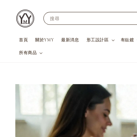
搜尋
首頁
關於YMY
最新消息
形工設計區
有鈦鍍
所有商品