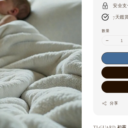
price
安全支付 
7天鑑賞期
數量
分享
TI-GUARD 初霽