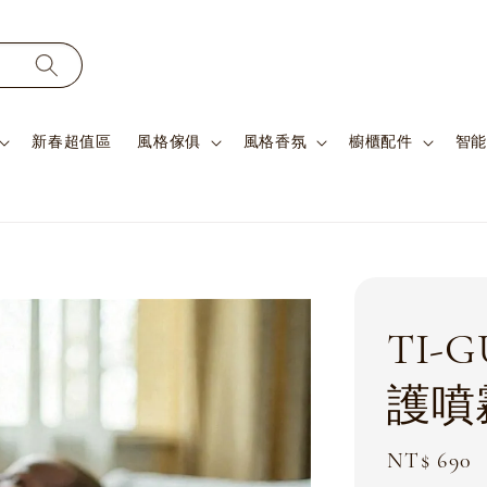
新春超值區
風格傢俱
風格香氛
櫥櫃配件
智能
TI-
護噴
Regular
NT$ 690