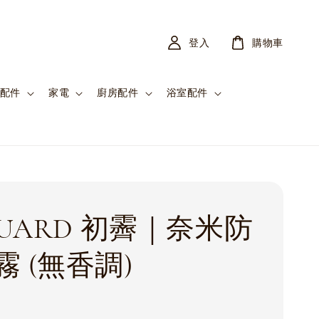
登入
購物車
配件
家電
廚房配件
浴室配件
GUARD 初霽｜奈米防
霧 (無香調)