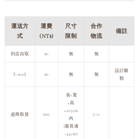
運送方
運費
尺寸
合作
備註
式
(NT$)
限制
物流
到店自取
$0
無
無
設計圖
E-mail
$0
無
無
類
長+寬
+高
=105cm
超商取貨
$60
7-11
內
(最長邊
<45cm)