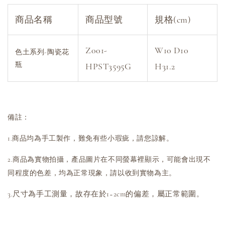
商品名稱
商品型號
規格(cm)
Z001-
W10 D10
色土系列-陶瓷花
瓶
HPST3595G
H31.2
備註：
1.商品均為手工製作，難免有些小瑕疵，請您諒解。
2.商品為實物拍攝，產品圖片在不同螢幕裡顯示，可能會出現不
同程度的色差，均為正常現象，請以收到實物為主。
3.尺寸為手工測量，故存在於1~2cm的偏差，屬正常範圍
。