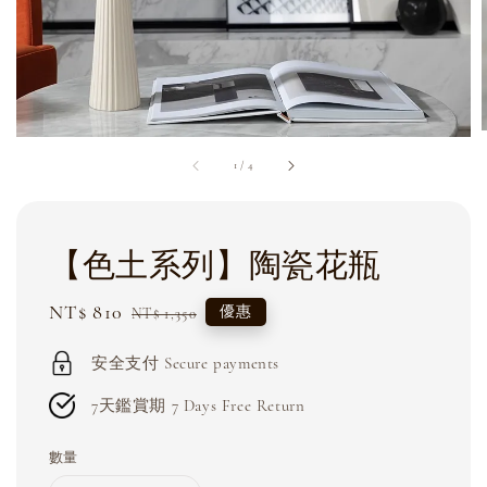
1
/
4
【色土系列】陶瓷花瓶
Sale
NT$ 810
Regular
優惠
NT$ 1,350
price
price
安全支付 Secure payments
7天鑑賞期 7 Days Free Return
數量