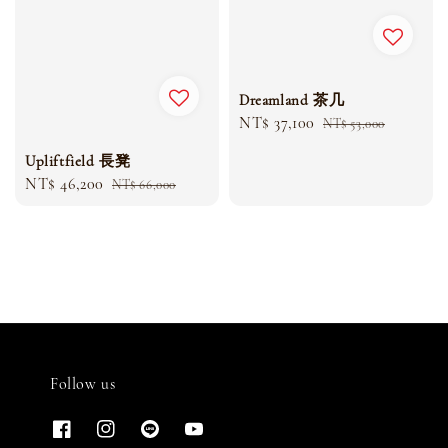
Dreamland 茶几
Sale
NT$ 37,100
Regular
NT$ 53,000
price
price
Upliftfield 長凳
Sale
NT$ 46,200
Regular
NT$ 66,000
price
price
Follow us