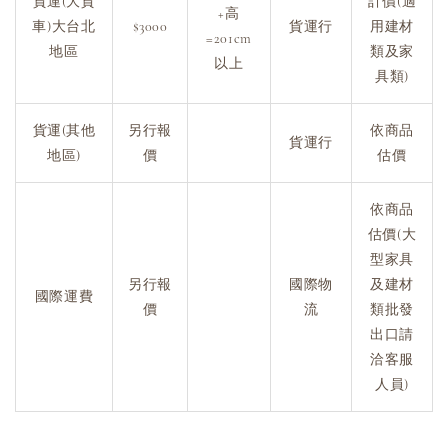
貨運(大貨
計價(適
+高
車)大台北
$3000
貨運行
用建材
=201cm
地區
類及家
以上
具類)
貨運(其他
另行報
依商品
貨運行
地區)
價
估價
依商品
估價(大
型家具
另行報
國際物
及建材
國際運費
價
流
類批發
出口請
洽客服
人員)